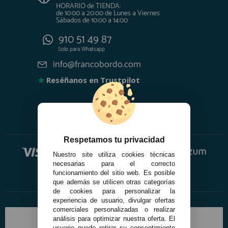
HORARIO de TIENDA:
de 10:00 a 20:00 de Lunes a Viernes
Sábados de 10:00 a 14:00
910 51 49 87
Solo para
Whatsapp
info@francobordo.com
★
Reséñanos en Trustpilot
Respetamos tu privacidad
Nuestro site utiliza cookies técnicas
necesarias para el correcto
funcionamiento del sitio web. Es posible
que además se utilicen otras categorías
de cookies para personalizar la
experiencia de usuario, divulgar ofertas
comerciales personalizadas o realizar
análisis para optimizar nuestra oferta. El
usuario puede retirar su consentimiento