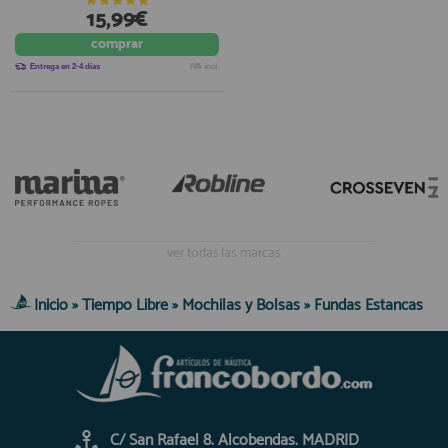
15,99€
comprar
Entrega en 2-4 días
IVA incl.
ver todas las marcas
Inicio
»
Tiempo Libre
»
Mochilas y Bolsas
»
Fundas Estancas
C/ San Rafael 8. Alcobendas. MADRID