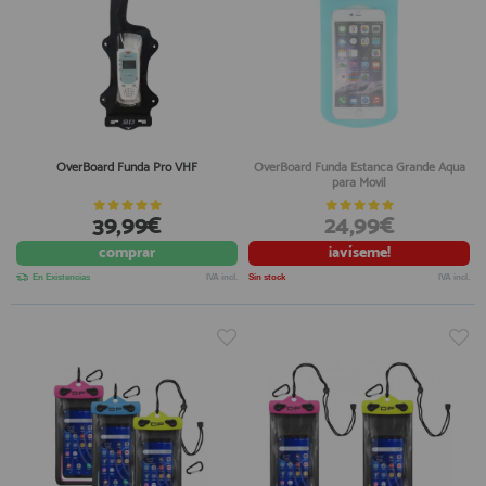
OverBoard Funda Pro VHF
OverBoard Funda Estanca Grande Aqua
para Movil
39,99€
24,99€
comprar
¡avíseme!
En Existencias
IVA incl.
Sin stock
IVA incl.