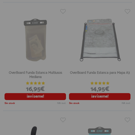
OverBoard Funda Estanca Multiusos
OverBoard Funda Estanca para Mapa A3
Mediana
16,95€
14,95€
¡avíseme!
¡avíseme!
Sin stock
IVA incl.
Sin stock
IVA incl.