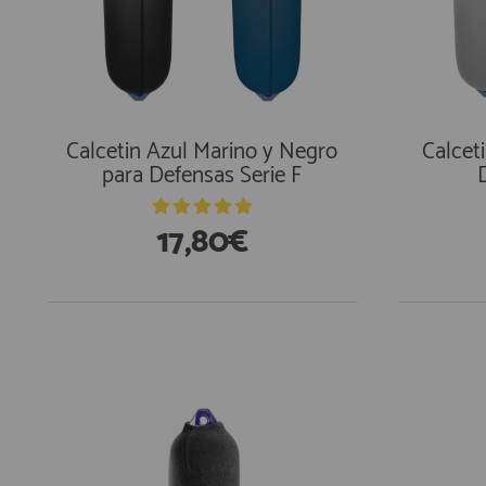
AFILIADOS
INFORMACION
Calcetin Azul Marino y Negro
Calcet
para Defensas Serie F
910 60 71 03
17,80€
HORARIO de TIENDA:
de 10:00 a 20:00 de Lunes a Viernes
Sábados de 10:00 a 14:00
910 51 49 87
Solo para
Whatsapp
info@francobordo.com