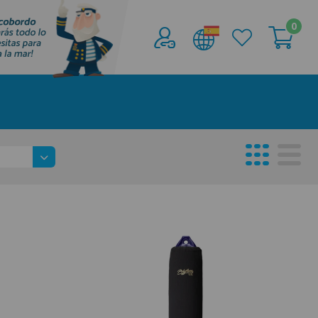
0
Acceder al
Área profesionales
Regístrate y aprovecha los descuentos y
ventajas de ser Profesional de la Náutica
Únete ya a los mas de de 500 Profesionales de
la Náutica
registro profesional