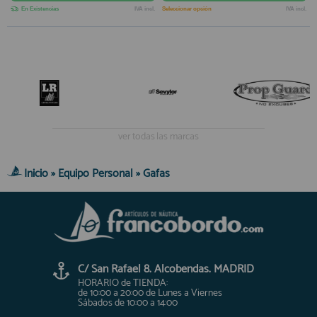
En Existencias
IVA incl.
Seleccionar opción
IVA incl.
ver todas las marcas
Inicio
»
Equipo Personal
»
Gafas
C/ San Rafael 8. Alcobendas. MADRID
HORARIO de TIENDA:
de 10:00 a 20:00 de Lunes a Viernes
Sábados de 10:00 a 14:00