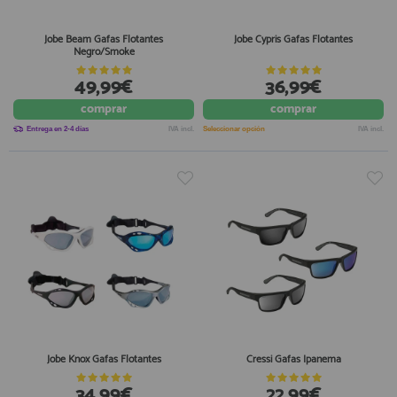
Jobe Beam Gafas Flotantes
Jobe Cypris Gafas Flotantes
Negro/Smoke
49,99€
36,99€
comprar
comprar
Entrega en 2-4 días
IVA incl.
Seleccionar opción
IVA incl.
Jobe Knox Gafas Flotantes
Cressi Gafas Ipanema
34,99€
22,99€