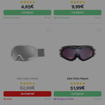
4,65€
9,99€
comprar
comprar
En Existencias
IVA incl.
En Existencias
IVA incl.
Jobe Gafas Detroit
Jobe Gafas Negras
62,99€
51,99€
¡avíseme!
comprar
Sin stock
IVA incl.
Entrega en 2-4 días
IVA incl.