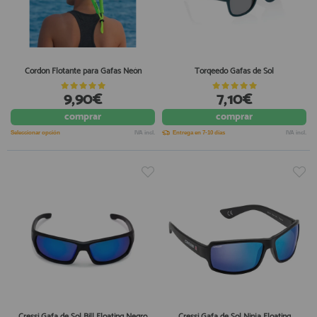
Cordon Flotante para Gafas Neón
Torqeedo Gafas de Sol
9,90€
7,10€
comprar
comprar
Seleccionar opción
IVA incl.
Entrega en 7-10 días
IVA incl.
Cressi Gafa de Sol Bill Floating Negro
Cressi Gafa de Sol Ninja Floating