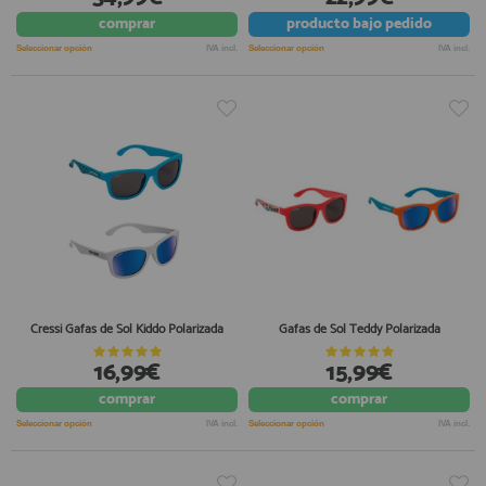
comprar
producto
bajo pedido
Seleccionar opción
IVA incl.
Seleccionar opción
IVA incl.
Cressi Gafas de Sol Kiddo Polarizada
Gafas de Sol Teddy Polarizada
16,99€
15,99€
comprar
comprar
Seleccionar opción
IVA incl.
Seleccionar opción
IVA incl.