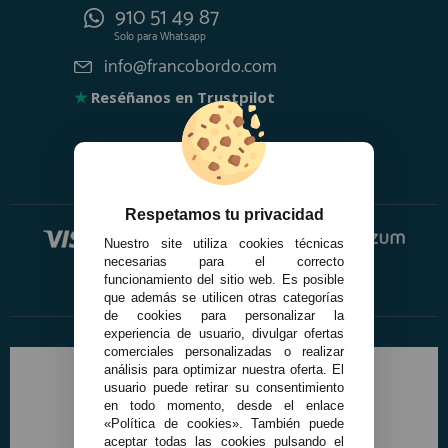
910 51 49 87
Solo para
Whatsapp
info@francobordo.com
★
Reséñanos en Trustpilot
Respetamos tu privacidad
Nuestro site utiliza cookies técnicas
necesarias para el correcto
funcionamiento del sitio web. Es posible
que además se utilicen otras categorías
de cookies para personalizar la
experiencia de usuario, divulgar ofertas
comerciales personalizadas o realizar
análisis para optimizar nuestra oferta. El
usuario puede retirar su consentimiento
en todo momento, desde el enlace
«Política de cookies». También puede
aceptar todas las cookies pulsando el