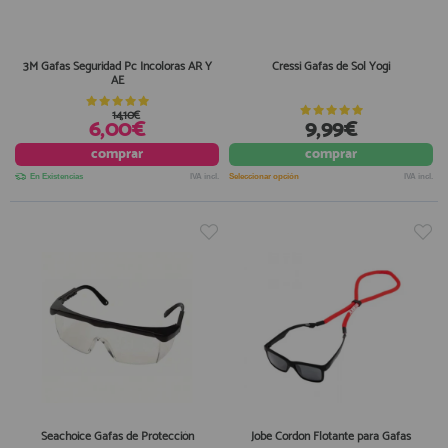
3M Gafas Seguridad Pc Incoloras AR Y
Cressi Gafas de Sol Yogi
AE
14,10€
6,00€
9,99€
comprar
comprar
En Existencias
IVA incl.
Seleccionar opción
IVA incl.
Seachoice Gafas de Protección
Jobe Cordon Flotante para Gafas