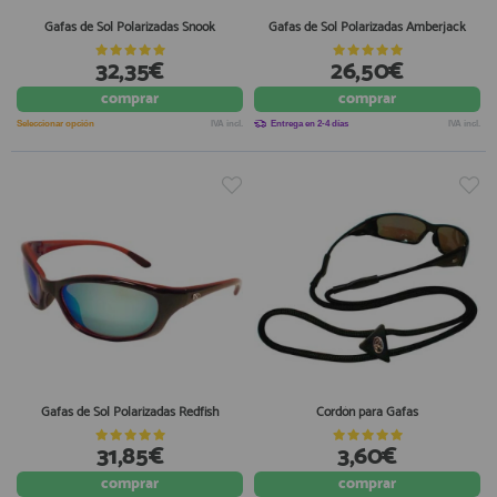
Gafas de Sol Polarizadas Snook
Gafas de Sol Polarizadas Amberjack
32,35€
26,50€
comprar
comprar
Seleccionar opción
IVA incl.
Entrega en 2-4 días
IVA incl.
Gafas de Sol Polarizadas Redfish
Cordón para Gafas
31,85€
3,60€
comprar
comprar