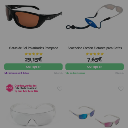
Gafas de Sol Polarizadas Pompano
Seachoice Cordon Flotante para Gafas
29,15€
7,65€
comprar
comprar
Entrega en 2-4 días
IVA incl.
En Existencias
IVA incl.
Quedan
4
unidades
57%
Esta oferta finaliza en:
13
días
14
h:
24
m:
19
s