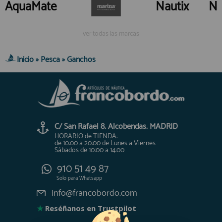
AquaMate
Nautix
Na
ver todas las marcas
Inicio
»
Pesca
»
Ganchos
C/ San Rafael 8. Alcobendas. MADRID
HORARIO de TIENDA:
de 10:00 a 20:00 de Lunes a Viernes
Sábados de 10:00 a 14:00
910 51 49 87
Solo para
Whatsapp
info@francobordo.com
★
Reséñanos en Trustpilot