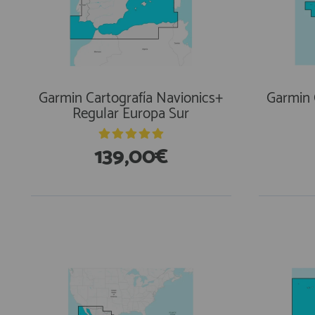
AFILIADOS
INFORMACION
Garmin Cartografía Navionics+
Garmin 
Regular Europa Sur
910 60 71 03
139,00€
HORARIO de TIENDA:
de 10:00 a 20:00 de Lunes a Viernes
Sábados de 10:00 a 14:00
910 51 49 87
Solo para
Whatsapp
info@francobordo.com