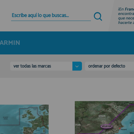
Quiero registrarme
Nuevo cliente
ARMIN
Al crear una cuenta en francobordo.com podrás
realizar tus compras rápidamente en nuestra
tienda virtual, revisar el estado de tus pedidos y
consultar tus operaciones anteriores.
ver todas las marcas
ordenar por defecto
¡Adelante! Te estabamos esperando.
registro cliente