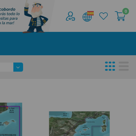
0
Acceder al
Área profesionales
Regístrate y aprovecha los descuentos y
ventajas de ser Profesional de la Náutica
Únete ya a los mas de de 500 Profesionales de
la Náutica
registro profesional