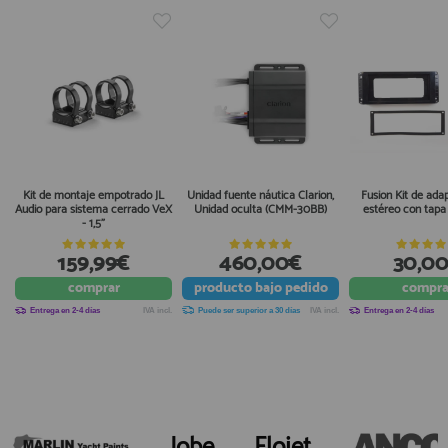
Kit de montaje empotrado JL
Unidad fuente náutica Clarion,
Fusion Kit de ada
Audio para sistema cerrado VeX
Unidad oculta (CMM-30BB)
estéreo con tapa 
- 1,5"
159,99€
460,00€
30,0
comprar
producto
bajo pedido
compra
Entrega en 2-4 días
IVA incl.
Puede ser superior a 30 días
IVA incl.
Entrega en 2-4 días
Jobe
Flojet