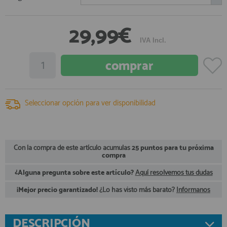
registro profesional
AFILIADOS
29,99€
IVA Incl.
INFORMACION
910 60 71 03
Seleccionar opción para ver disponibilidad
HORARIO de TIENDA:
de 10:00 a 20:00 de Lunes a Viernes
Sábados de 10:00 a 14:00
910 51 49 87
Solo para
Whatsapp
Con la compra de este artículo acumulas
25 puntos para tu próxima
compra
info@francobordo.com
¿Alguna pregunta sobre este artículo?
Aquí resolvemos tus dudas
¡Mejor precio garantizado!
¿Lo has visto más barato?
Infórmanos
DESCRIPCIÓN