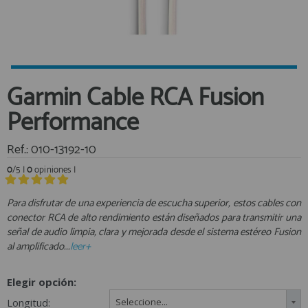
Equipo Personal
Al crear una cuenta en francobordo.com podrás realizar tus
Fondeo y Amarre
compras rápidamente en nuestra tienda virtual, revisar el estado de
tus pedidos y consultar tus operaciones anteriores.
Fundas, Lonas y Toldos
Kayaks
¡Adelante! Te estabamos esperando.
Garmin Cable RCA Fusion
Libros
registro cliente
Performance
Mantenimiento y Limpieza
Motonautica
Ref.: 010-13192-10
Motores
0
/5 |
0
opiniones |
Navegacion
Acceder al
Neveras y Termos
Área profesionales
Para disfrutar de una experiencia de escucha superior, estos cables con
conector RCA de alto rendimiento están diseñados para transmitir una
Seguridad
señal de audio limpia, clara y mejorada desde el sistema estéreo Fusion
Vela y Maniobra
Regístrate y aprovecha los descuentos y ventajas de ser
al amplificado...
leer+
Profesional de la Náutica
Pesca
Tiempo Libre
Elegir opción:
Únete ya a los mas de de 500 Profesionales de la Náutica
Submarinismo
Longitud:
Seleccione...