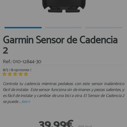
Equipo Personal
Al crear una cuenta en francobordo.com podrás realizar tus
Fondeo y Amarre
compras rápidamente en nuestra tienda virtual, revisar el estado de
tus pedidos y consultar tus operaciones anteriores.
Fundas, Lonas y Toldos
Kayaks
¡Adelante! Te estabamos esperando.
Garmin Sensor de Cadencia
Libros
registro cliente
2
Mantenimiento y Limpieza
Motonautica
Ref.: 010-12844-30
Motores
0
/5 |
0
opiniones |
Navegacion
Acceder al
Neveras y Termos
Área profesionales
Controla tu cadencia mientras pedaleas con este sensor inalámbrico
fácil de instalar. Este sensor funciona sin de imanes y piezas salientes, y
Seguridad
es fácil de instalar y cambiar de una bici a otra. El Sensor de Cadencia 2
Vela y Maniobra
Regístrate y aprovecha los descuentos y ventajas de ser
se puede ...
leer+
Profesional de la Náutica
Pesca
Tiempo Libre
Únete ya a los mas de de 500 Profesionales de la Náutica
39,99€
Submarinismo
IVA Incl.