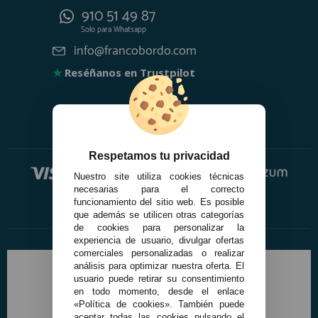
910 51 49 87
Solo para
Whatsapp
info@francobordo.com
★
Reséñanos en Trustpilot
Respetamos tu privacidad
Nuestro site utiliza cookies técnicas
necesarias para el correcto
funcionamiento del sitio web. Es posible
que además se utilicen otras categorías
de cookies para personalizar la
experiencia de usuario, divulgar ofertas
comerciales personalizadas o realizar
análisis para optimizar nuestra oferta. El
usuario puede retirar su consentimiento
en todo momento, desde el enlace
«Política de cookies». También puede
aceptar todas las cookies pulsando el