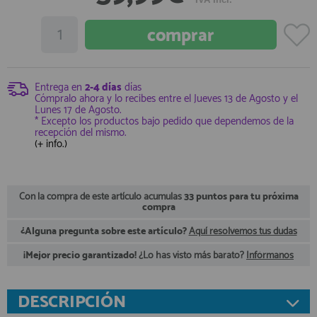
registro profesional
AFILIADOS
INFORMACION
Entrega en
2-4 días
días
Cómpralo ahora y lo recibes entre el
Jueves 13 de Agosto
y el
Lunes 17 de Agosto
.
* Excepto los productos bajo pedido que dependemos de la
recepción del mismo.
910 60 71 03
(+ info.)
HORARIO de TIENDA:
de 10:00 a 20:00 de Lunes a Viernes
Sábados de 10:00 a 14:00
910 51 49 87
Con la compra de este artículo acumulas
33 puntos para tu próxima
Solo para
Whatsapp
compra
info@francobordo.com
¿Alguna pregunta sobre este artículo?
Aquí resolvemos tus dudas
¡Mejor precio garantizado!
¿Lo has visto más barato?
Infórmanos
DESCRIPCIÓN