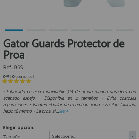
Equipo Personal
Al crear una cuenta en francobordo.com podrás realizar tus
Fondeo y Amarre
compras rápidamente en nuestra tienda virtual, revisar el estado de
tus pedidos y consultar tus operaciones anteriores.
Fundas, Lonas y Toldos
Kayaks
¡Adelante! Te estabamos esperando.
Gator Guards Protector de
Libros
registro cliente
Proa
Mantenimiento y Limpieza
Motonautica
Ref.: BSS
Motores
0
/5 |
0
opiniones |
Navegacion
Acceder al
Neveras y Termos
Área profesionales
• Fabricado en acero inoxidable 316 de grado marino duradero con
acabado espejo. • Disponible en 2 tamaños. • Evita costosas
Seguridad
reparaciones. • Mantén el valor de tu embarcación. • Fácil instalación,
Vela y Maniobra
Regístrate y aprovecha los descuentos y ventajas de ser
hazlo tú mismo. • La proa, al ...
leer+
Profesional de la Náutica
Pesca
Tiempo Libre
Elegir opción:
Únete ya a los mas de de 500 Profesionales de la Náutica
Submarinismo
Tamaño:
Seleccione...