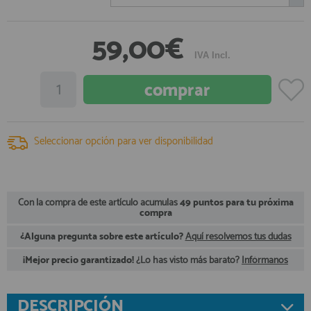
registro profesional
AFILIADOS
59,00€
IVA Incl.
INFORMACION
910 60 71 03
Seleccionar opción para ver disponibilidad
HORARIO de TIENDA:
de 10:00 a 20:00 de Lunes a Viernes
Sábados de 10:00 a 14:00
910 51 49 87
Solo para
Whatsapp
Con la compra de este artículo acumulas
49 puntos para tu próxima
compra
info@francobordo.com
¿Alguna pregunta sobre este artículo?
Aquí resolvemos tus dudas
¡Mejor precio garantizado!
¿Lo has visto más barato?
Infórmanos
DESCRIPCIÓN