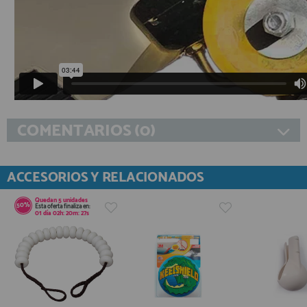
COMENTARIOS (0)
ACCESORIOS Y RELACIONADOS
Quedan
5
unidades
50%
Esta oferta finaliza en:
01
día
02
h:
20
m:
27
s