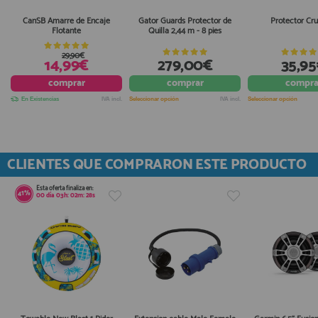
CanSB Amarre de Encaje
Gator Guards Protector de
Protector Cr
Flotante
Quilla 2,44 m - 8 pies
29,90€
14,99€
279,00€
35,9
comprar
comprar
compra
En Existencias
IVA incl.
Seleccionar opción
IVA incl.
Seleccionar opción
CLIENTES QUE COMPRARON ESTE PRODUCTO
Esta oferta finaliza en:
41%
00
día
03
h:
02
m:
28
s