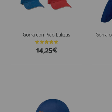
AFILIADOS
INFORMACION
Gorra con Pico Lalizas
Gorra c
910 60 71 03
14,25€
HORARIO de TIENDA:
de 10:00 a 20:00 de Lunes a Viernes
Sábados de 10:00 a 14:00
910 51 49 87
Solo para
Whatsapp
info@francobordo.com