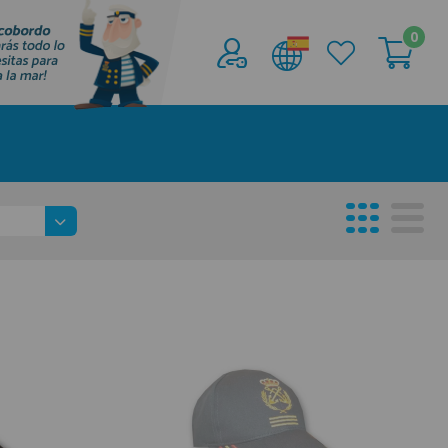
0
Acceder al
Área profesionales
Regístrate y aprovecha los descuentos y
ventajas de ser Profesional de la Náutica
Únete ya a los mas de de 500 Profesionales de
la Náutica
registro profesional