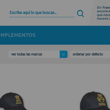
Quiero registrarme
Nuevo cliente
OMPLEMENTOS
Al crear una cuenta en francobordo.com podrás
realizar tus compras rápidamente en nuestra
tienda virtual, revisar el estado de tus pedidos y
consultar tus operaciones anteriores.
ver todas las marcas
ordenar por defecto
¡Adelante! Te estabamos esperando.
registro cliente