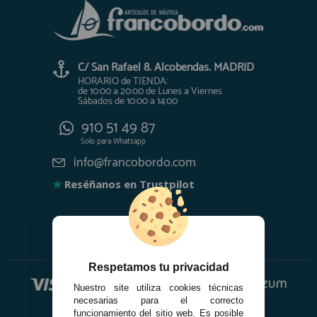
C/ San Rafael 8. Alcobendas. MADRID
HORARIO de TIENDA:
de 10:00 a 20:00 de Lunes a Viernes
Sábados de 10:00 a 14:00
910 51 49 87
Solo para
Whatsapp
info@francobordo.com
★
Reséñanos en Trustpilot
Respetamos tu privacidad
Nuestro site utiliza cookies técnicas
necesarias para el correcto
funcionamiento del sitio web. Es posible