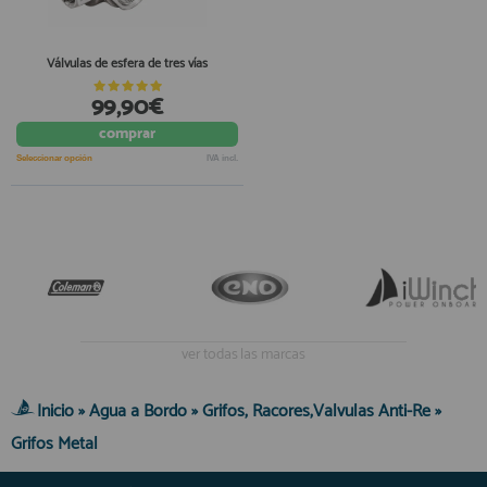
Válvulas de esfera de tres vías
99,90€
comprar
Seleccionar opción
IVA incl.
ver todas las marcas
Inicio
»
Agua a Bordo
»
Grifos, Racores,Valvulas Anti-Re
»
Grifos Metal