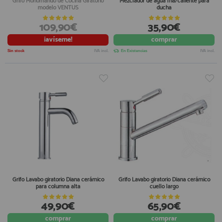
Grifo Monomando de Cocina Giratorio
Mezclador de agua fría/caliente para
modelo VENTUS
ducha
109,90€
35,90€
¡avíseme!
comprar
Sin stock
IVA incl.
En Existencias
IVA incl.
Grifo Lavabo giratorio Diana cerámico
Grifo Lavabo giratorio Diana cerámico
para columna alta
cuello largo
49,90€
65,90€
comprar
comprar