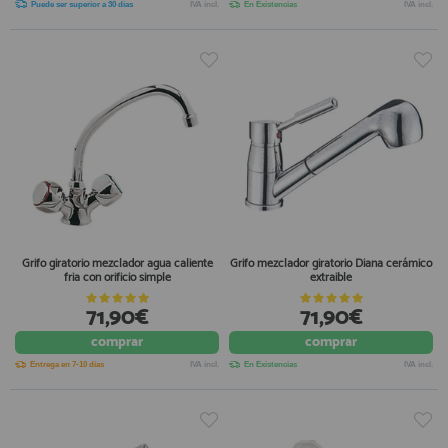
Puede ser superior a 30 días
IVA incl.
En Existencias
IVA incl.
Grifo giratorio mezclador agua caliente
Grifo mezclador giratorio Diana cerámico
fria con orificio simple
extraible
71,90€
71,90€
comprar
comprar
Entrega en 7-10 días
IVA incl.
En Existencias
IVA incl.