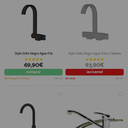
Style Grifo Negro Agua Fría
Style Grifo Negro Agua Fría y Caliente
69,90€
93,90€
comprar
¡avíseme!
Entrega en 7-10 días
IVA incl.
Sin stock
IVA incl.