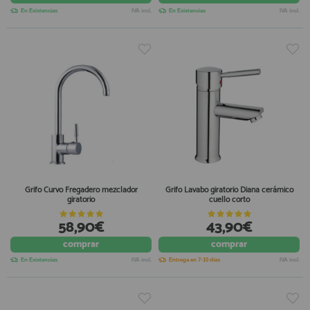
En Existencias
IVA incl.
En Existencias
IVA incl.
Grifo Curvo Fregadero mezclador
Grifo Lavabo giratorio Diana cerámico
giratorio
cuello corto
58,90€
43,90€
comprar
comprar
En Existencias
IVA incl.
Entrega en 7-10 días
IVA incl.