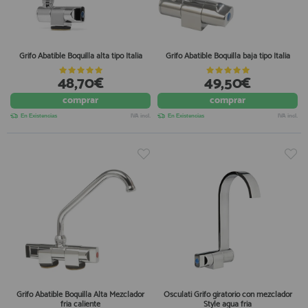
Grifo Abatible Boquilla alta tipo Italia
Grifo Abatible Boquilla baja tipo Italia
48,70€
49,50€
comprar
comprar
En Existencias
IVA incl.
En Existencias
IVA incl.
Grifo Abatible Boquilla Alta Mezclador
Osculati Grifo giratorio con mezclador
fria caliente
Style agua fria