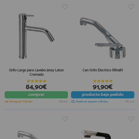
Grifo Largo para Lavabo Jessy Laton
Can Grifo Electrico RB1487
Cromado
84,90€
91,90€
comprar
producto
bajo pedido
Entrega en 7-10 días
IVA incl.
Puede ser superior a 30 días
IVA incl.