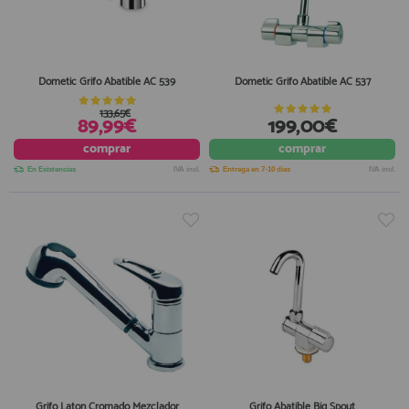
Dometic Grifo Abatible AC 539
Dometic Grifo Abatible AC 537
133,65€
89,99€
199,00€
comprar
comprar
En Existencias
IVA incl.
Entrega en 7-10 días
IVA incl.
Grifo Laton Cromado Mezclador
Grifo Abatible Big Spout