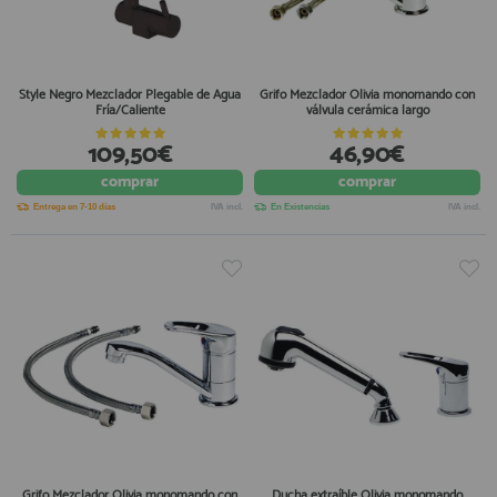
Style Negro Mezclador Plegable de Agua
Grifo Mezclador Olivia monomando con
Fría/Caliente
válvula cerámica largo
109,50€
46,90€
comprar
comprar
Entrega en 7-10 días
IVA incl.
En Existencias
IVA incl.
Grifo Mezclador Olivia monomando con
Ducha extraíble Olivia monomando