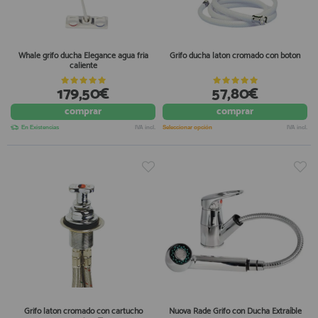
Whale grifo ducha Elegance agua fria
Grifo ducha laton cromado con boton
caliente
179,50€
57,80€
comprar
comprar
En Existencias
IVA incl.
Seleccionar opción
IVA incl.
Grifo laton cromado con cartucho
Nuova Rade Grifo con Ducha Extraíble