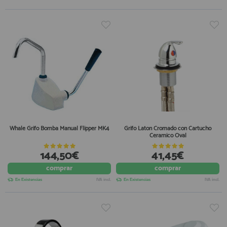
Whale Grifo Bomba Manual Flipper MK4
Grifo Laton Cromado con Cartucho
Ceramico Oval
144,50€
41,45€
comprar
comprar
En Existencias
IVA incl.
En Existencias
IVA incl.