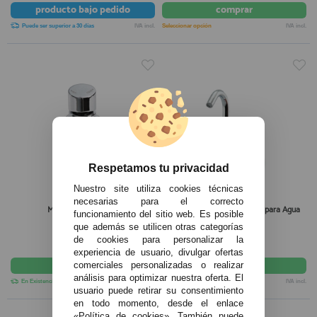
producto
bajo pedido
comprar
Puede ser superior a 30 días
IVA incl.
Seleccionar opción
IVA incl.
Respetamos tu privacidad
Nuestro site utiliza cookies técnicas
necesarias para el correcto
Mezclador de ducha.
Nuova Rade Grifo Plegable para Agua
funcionamiento del sitio web. Es posible
Fría
que además se utilicen otras categorías
de cookies para personalizar la
36,90€
45,40€
experiencia de usuario, divulgar ofertas
comprar
comprar
comerciales personalizadas o realizar
análisis para optimizar nuestra oferta. El
En Existencias
IVA incl.
Entrega en 2-4 días
IVA incl.
usuario puede retirar su consentimiento
en todo momento, desde el enlace
«Política de cookies». También puede