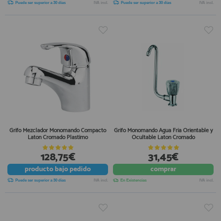
Puede ser superior a 30 días
IVA incl.
Puede ser superior a 30 días
IVA incl.
Grifo Mezclador Monomando Compacto
Grifo Monomando Agua Fria Orientable y
Laton Cromado Plastimo
Ocultable Laton Cromado
128,75€
31,45€
producto
bajo pedido
comprar
Puede ser superior a 30 días
IVA incl.
En Existencias
IVA incl.