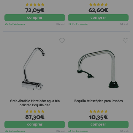
72,05€
62,60€
comprar
comprar
En Existencias
IVA incl.
En Existencias
IVA incl.
Grifo Abatible Mezclador agua fria
Boquilla telescópica para lavabos
caliente Boquilla alta
87,30€
10,35€
comprar
comprar
En Existencias
IVA incl.
En Existencias
IVA incl.