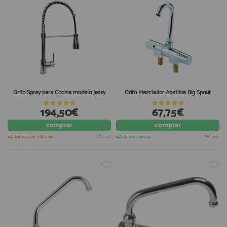
Grifo Spray para Cocina modelo Jessy
Grifo Mezclador Abatible Big Spout
194,50€
67,75€
comprar
comprar
Entrega en 7-10 días
IVA incl.
En Existencias
IVA incl.