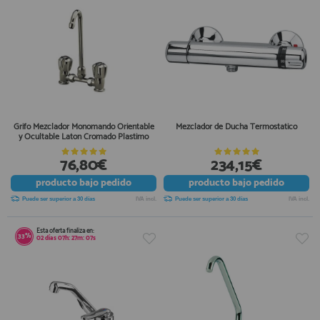
Grifo Mezclador Monomando Orientable
Mezclador de Ducha Termostatico
y Ocultable Laton Cromado Plastimo
76,80€
234,15€
producto
bajo pedido
producto
bajo pedido
Puede ser superior a 30 días
IVA incl.
Puede ser superior a 30 días
IVA incl.
Esta oferta finaliza en:
33%
02
días
07
h:
27
m:
06
s