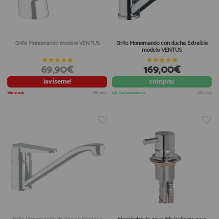
Grifo Monomando modelo VENTUS
Grifo Monomando con ducha Extraíble
modelo VENTUS
69,90€
169,00€
¡avíseme!
comprar
Sin stock
IVA incl.
En Existencias
IVA incl.