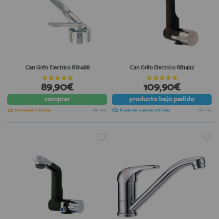
Can Grifo Electrico RB1488
Can Grifo Electrico RB1492
89,90€
109,90€
comprar
producto
bajo pedido
Entrega en 7-10 días
IVA incl.
Puede ser superior a 30 días
IVA incl.