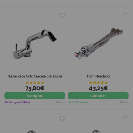
Nuova Rade Grifo Cascata con Ducha
Trem Mezclador
73,80€
43,25€
comprar
comprar
Entrega en 2-4 días
IVA incl.
En Existencias
IVA incl.