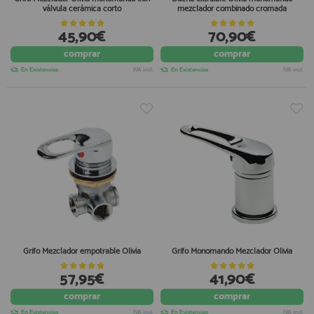
válvula cerámica corto
mezclador combinado cromada
45,90€
70,90€
comprar
comprar
En Existencias
IVA incl.
En Existencias
IVA incl.
Grifo Mezclador empotrable Olivia
Grifo Monomando Mezclador Olivia
57,95€
41,90€
comprar
comprar
En Existencias
IVA incl.
En Existencias
IVA incl.