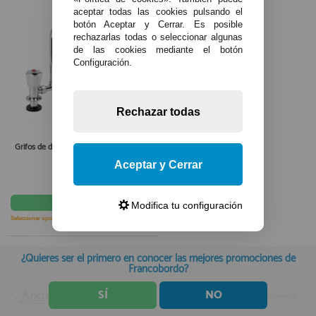
aceptar todas las cookies pulsando el
botón Aceptar y Cerrar. Es posible
rechazarlas todas o seleccionar algunas
de las cookies mediante el botón
Configuración.
Rechazar todas
Grifos de desagüe giratorios, fabricados
en latón cromado
Aceptar y Cerrar
38,25€
comprar
Modifica tu configuración
Seleccionar opción
IVA incl.
¿Quieres ser el primero en conocer las mejores promociones de
Francobordo?
SÍ
NO