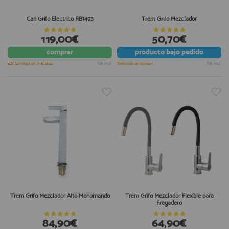
Can Grifo Electrico RB1493
Trem Grifo Mezclador
119,00€
50,70€
comprar
producto
bajo pedido
Entrega en 7-10 días
IVA incl.
Seleccionar opción
IVA incl.
Trem Grifo Mezclador Alto Monomando
Trem Grifo Mezclador Flexible para
Fregadero
84,90€
64,90€