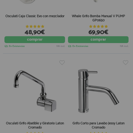
Osculati Caja Classic Evo con mezclador
Whale Grifo Bomba Manual V PUMP
GP0650
48,90€
69,90€
comprar
comprar
En Existencias
IVA incl.
En Existencias
IVA incl.
Osculati Grifo Abatible y Giratorio Laton
Grifo Corto para Lavabo Jessy Laton
Cromado
Cromado