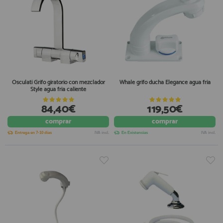
Osculati Grifo giratorio con mezclador
Whale grifo ducha Elegance agua fria
Style agua fria caliente
84,40€
119,50€
comprar
comprar
Entrega en 7-10 días
IVA incl.
En Existencias
IVA incl.