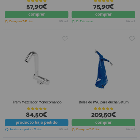
57,90€
75,90€
comprar
comprar
Entrega en 7-10 días
IVA incl.
En Existencias
IVA incl.
Trem Mezclador Monocomando
Bolsa de PVC para ducha Saturn
84,50€
209,50€
producto
bajo pedido
comprar
Puede ser superior a 30 días
IVA incl.
Entrega en 7-10 días
IVA incl.