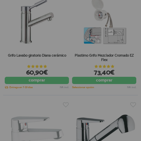
Grifo Lavabo giratorio Diana cerámico
Plastimo Grifo Mezclador Cromado EZ
Flex
60,90€
73,40€
comprar
comprar
Entrega en 7-10 días
IVA incl.
Seleccionar opción
IVA incl.