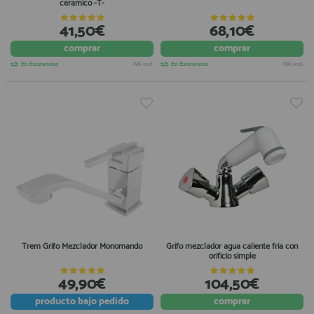
ceramico -T-
41,50€
68,10€
comprar
comprar
En Existencias
IVA incl.
En Existencias
IVA incl.
Trem Grifo Mezclador Monomando
Grifo mezclador agua caliente fria con
orificio simple
49,90€
104,50€
producto
bajo pedido
comprar