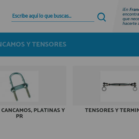
Quiero registrarme
Nuevo cliente
NCAMOS Y TENSORES
Al crear una cuenta en francobordo.com podrás
realizar tus compras rápidamente en nuestra
tienda virtual, revisar el estado de tus pedidos y
consultar tus operaciones anteriores.
¡Adelante! Te estabamos esperando.
registro cliente
 CANCAMOS, PLATINAS Y
TENSORES Y TERMI
PR