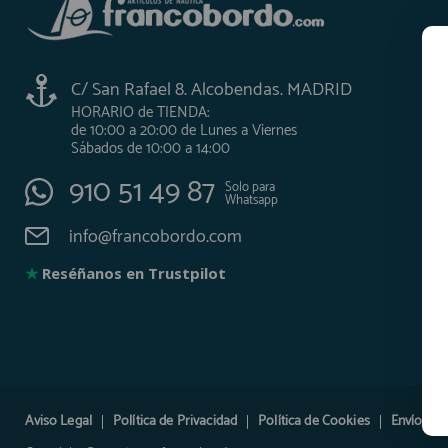
AFILIADOS
C/ San Rafael 8. Alcobendas. MADRID
HORARIO de TIENDA:
INFORMACION
de 10:00 a 20:00 de Lunes a Viernes
Sábados de 10:00 a 14:00
910 51 49 87
910 60 71 03
Solo para
Whatsapp
HORARIO de TIENDA:
de 10:00 a 20:00 de Lunes a Viernes
info@francobordo.com
Sábados de 10:00 a 14:00
★
Reséñanos en Trustpilot
910 51 49 87
Solo para
Whatsapp
info@francobordo.com
Aviso Legal
Política de Privacidad
Política de Cookies
Envíos y 