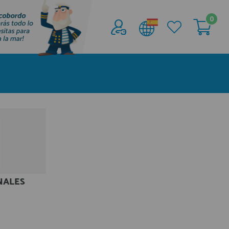
0
Acceder al
Área profesionales
Regístrate y aprovecha los descuentos y
ventajas de ser Profesional de la Náutica
Únete ya a los mas de de 500 Profesionales de
la Náutica
registro profesional
NALES