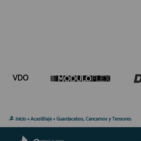
Equipo Personal
Fondeo y Amarre
Fundas, Lonas y Toldos
Kayaks
Libros
Mantenimiento y Limpieza
Motonautica
Motores
VDO
Navegacion
Neveras y Termos
Seguridad
Vela y Maniobra
Inicio
»
Acastillaje
»
Guardacabos, Cancamos y Tensores
Pesca
Tiempo Libre
Submarinismo