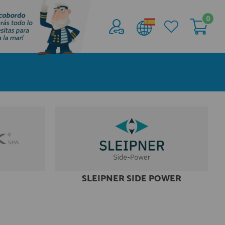
0
Acceder al
Área profesionales
Regístrate y aprovecha los descuentos y
ventajas de ser Profesional de la Náutica
Únete ya a los mas de de 500 Profesionales de
la Náutica
registro profesional
SLEIPNER SIDE POWER