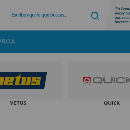
Quiero registrarme
Nuevo cliente
 PROA
Al crear una cuenta en francobordo.com podrás
realizar tus compras rápidamente en nuestra
tienda virtual, revisar el estado de tus pedidos y
consultar tus operaciones anteriores.
¡Adelante! Te estabamos esperando.
registro cliente
VETUS
QUICK