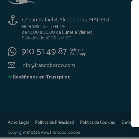
AFILIADOS
C/ San Rafael 8. Alcobendas. MADRID
HORARIO de TIENDA:
de 10:00 a 20:00 de Lunes a Viernes
INFORMACION
Sábados de 10:00 a 14:00
910 51 49 87
Solo para
Whatsapp
910 60 71 03
info@francobordo.com
HORARIO de TIENDA:
de 10:00 a 20:00 de Lunes a Viernes
Sábados de 10:00 a 14:00
★
Reséñanos en Trustpilot
910 51 49 87
Solo para
Whatsapp
info@francobordo.com
Aviso Legal
Política de Privacidad
Política de Cookies
Envíos y 
Copyright © 2026 www.francobordo.com