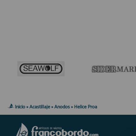
Equipo Personal
Fondeo y Amarre
Fundas, Lonas y Toldos
Kayaks
Libros
Mantenimiento y Limpieza
Motonautica
Motores
Navegacion
Neveras y Termos
Seguridad
Vela y Maniobra
Inicio
»
Acastillaje
»
Anodos
»
Helice Proa
Pesca
Tiempo Libre
Submarinismo