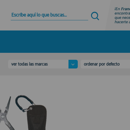
Quiero registrarme
Nuevo cliente
Al crear una cuenta en francobordo.com podrás
realizar tus compras rápidamente en nuestra
tienda virtual, revisar el estado de tus pedidos y
consultar tus operaciones anteriores.
ver todas las marcas
ordenar por defecto
¡Adelante! Te estabamos esperando.
registro cliente