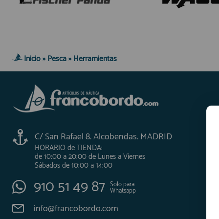
AFILIADOS
INFORMACION
Inicio
»
Pesca
»
Herramientas
910 60 71 03
HORARIO de TIENDA:
de 10:00 a 20:00 de Lunes a Viernes
Sábados de 10:00 a 14:00
910 51 49 87
C/ San Rafael 8. Alcobendas. MADRID
Solo para
Whatsapp
HORARIO de TIENDA:
info@francobordo.com
de 10:00 a 20:00 de Lunes a Viernes
Sábados de 10:00 a 14:00
910 51 49 87
Solo para
Whatsapp
info@francobordo.com