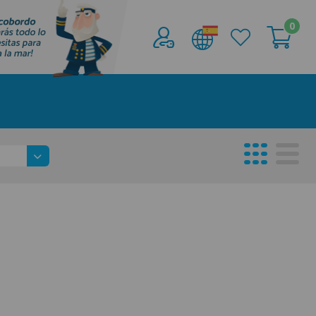
0
Acceder al
Área profesionales
Regístrate y aprovecha los descuentos y
ventajas de ser Profesional de la Náutica
Únete ya a los mas de de 500 Profesionales de
la Náutica
registro profesional