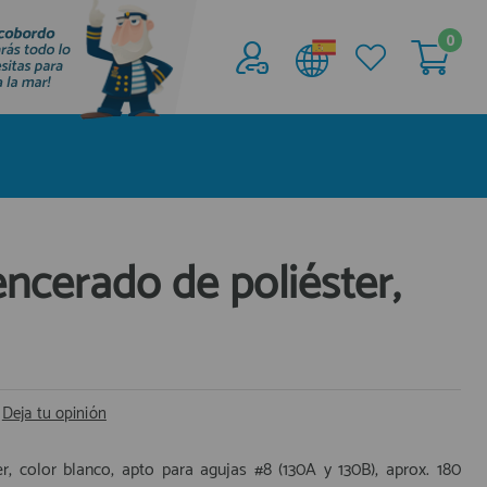
0
Acceder al
Área profesionales
Regístrate y aprovecha los descuentos y
ventajas de ser Profesional de la Náutica
Únete ya a los mas de de 500 Profesionales de
la Náutica
encerado de poliéster,
registro profesional
|
Deja tu opinión
r, color blanco, apto para agujas #8 (130A y 130B), aprox. 180