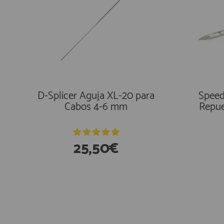
D-Splicer Aguja XL-20 para
Speed
Cabos 4-6 mm
Repue
25,50€
En Existencias
En E