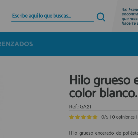
Quiero registrarme
Nuevo cliente
TRENZADOS
Al crear una cuenta en francobordo.com podrás
realizar tus compras rápidamente en nuestra
tienda virtual, revisar el estado de tus pedidos y
consultar tus operaciones anteriores.
Hilo grueso 
¡Adelante! Te estabamos esperando.
color blanco.
registro cliente
Ref.: GA21
0
/5 |
0
opiniones 
Hilo grueso encerado de poliéste