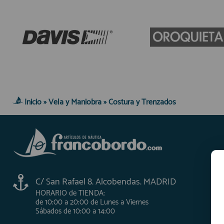
Inicio
»
Vela y Maniobra
»
Costura y Trenzados
C/ San Rafael 8. Alcobendas. MADRID
HORARIO de TIENDA:
de 10:00 a 20:00 de Lunes a Viernes
Sábados de 10:00 a 14:00