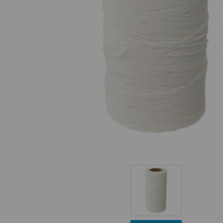
Equipo Personal
Fondeo y Amarre
Fundas, Lonas y Toldos
Kayaks
Libros
Mantenimiento y Limpieza
Motonautica
Motores
Navegacion
Neveras y Termos
Seguridad
Vela y Maniobra
Pesca
Tiempo Libre
Submarinismo