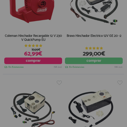
Coleman Hinchador Recargable 12 V 230
Bravo Hinchador Electrico 12V GE 20 -2
V QuickPump EU
70,99€
62,99€
299,00€
comprar
comprar
En Existencias
IVA incl.
En Existencias
IVA incl.