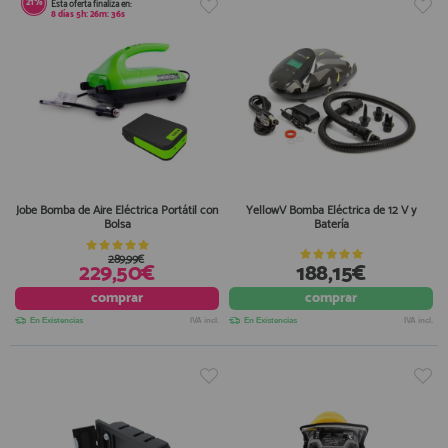
21%
Esta oferta finaliza en:
8
días
5
h:
26
m:
36
s
Jobe Bomba de Aire Eléctrica Portátil con
YellowV Bomba Eléctrica de 12 V y
Bolsa
Batería
289,99€
229,50€
188,15€
comprar
comprar
En Existencias
IVA incl.
En Existencias
IVA incl.