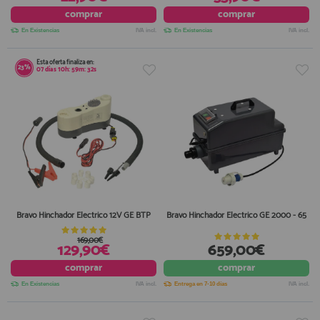
comprar
comprar
En Existencias
IVA incl.
En Existencias
IVA incl.
Esta oferta finaliza en:
23%
07
días
10
h:
59
m:
31
s
Bravo Hinchador Electrico 12V GE BTP
Bravo Hinchador Electrico GE 2000 - 65
169,00€
129,90€
659,00€
comprar
comprar
En Existencias
IVA incl.
Entrega en 7-10 días
IVA incl.