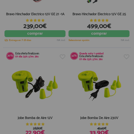
Bravo Hinchador Electrico 12V GE 21 -1A
Bravo Hinchador Electrico 12V GE 25
239,00€
499,00€
comprar
comprar
Entrega en 7-10 días
IVA incl.
Seleccionar opción
IVA incl.
Esta oferta finaliza en:
Queda solo
1 unidad
20%
32%
Esta oferta finaliza en:
01
día
23
h:
57
m:
25
s
01
día
23
h:
57
m:
25
s
Jobe Bomba de Aire 12V
Jobe Bomba De Aire 230V
28,80€
49,49€
22,90€
33,90€