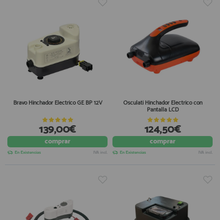
Bravo Hinchador Electrico GE BP 12V
Osculati Hinchador Electrico con
Pantalla LCD
139,00€
124,50€
comprar
comprar
En Existencias
IVA incl.
En Existencias
IVA incl.