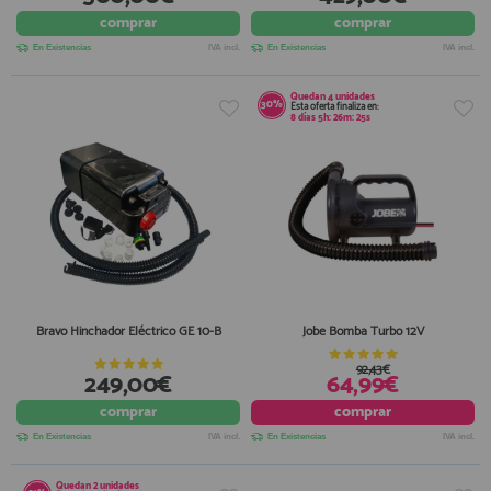
comprar
comprar
En Existencias
IVA incl.
En Existencias
IVA incl.
Quedan
4
unidades
30%
Esta oferta finaliza en:
8
días
5
h:
26
m:
25
s
Bravo Hinchador Eléctrico GE 10-B
Jobe Bomba Turbo 12V
92,43€
249,00€
64,99€
comprar
comprar
En Existencias
IVA incl.
En Existencias
IVA incl.
Quedan
2
unidades