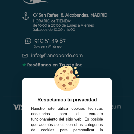
C/ San Rafael 8. Alcobendas. MADRID
HORARIO de TIENDA:
de 10:00 a 20:00 de Lunes a Viernes
Sábados de 10:00 a 14:00
910 51 49 87
Solo para
Whatsapp
info@francobordo.com
★
Reséñanos en Trustpilot
Respetamos tu privacidad
Nuestro site utiliza cookies técnicas
necesarias para el correcto
funcionamiento del sitio web. Es posible
que además se utilicen otras categorías
de cookies para personalizar la