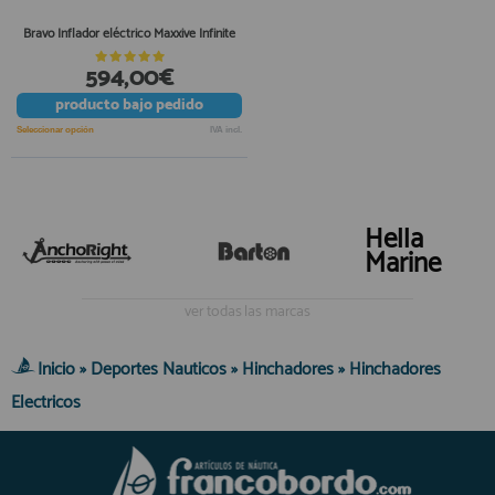
Bravo Inflador eléctrico Maxxive Infinite
594,00€
producto
bajo pedido
Seleccionar opción
IVA incl.
Hella
Marine
ver todas las marcas
Inicio
»
Deportes Nauticos
»
Hinchadores
»
Hinchadores
Electricos