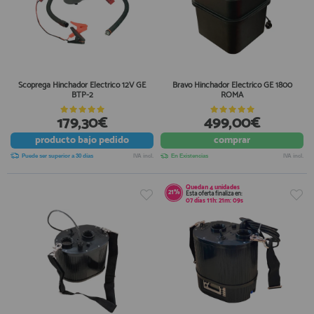
Scoprega Hinchador Electrico 12V GE
Bravo Hinchador Electrico GE 1800
BTP-2
ROMA
179,30€
499,00€
producto
bajo pedido
comprar
Puede ser superior a 30 días
IVA incl.
En Existencias
IVA incl.
Quedan
4
unidades
21%
Esta oferta finaliza en:
07
días
11
h:
21
m:
08
s