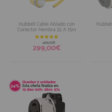
Hubbell Cable Aislado con
Hubbel
Conector Hembra 32 A 15m
499,00€
299,00€
Quedan
5
unidades
Esta oferta finaliza en:
34%
13
días
00
h:
56
m:
56
s