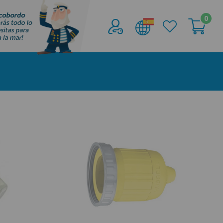
0
Acceder al
Área profesionales
Regístrate y aprovecha los descuentos y
ventajas de ser Profesional de la Náutica
Únete ya a los mas de de 500 Profesionales de
la Náutica
registro profesional