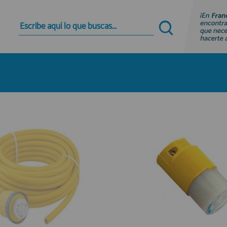
Quiero registrarme
Nuevo cliente
Al crear una cuenta en francobordo.com podrás
realizar tus compras rápidamente en nuestra
tienda virtual, revisar el estado de tus pedidos y
consultar tus operaciones anteriores.
¡Adelante! Te estabamos esperando.
registro cliente