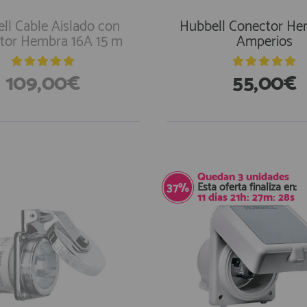
ll Cable Aislado con
Hubbell Conector He
tor Hembra 16A 15 m
Amperios
109,00€
55,00€
En Existencias
Quedan
3
unidades
Esta oferta finaliza en:
37%
11
días
21
h:
27
m:
27
s