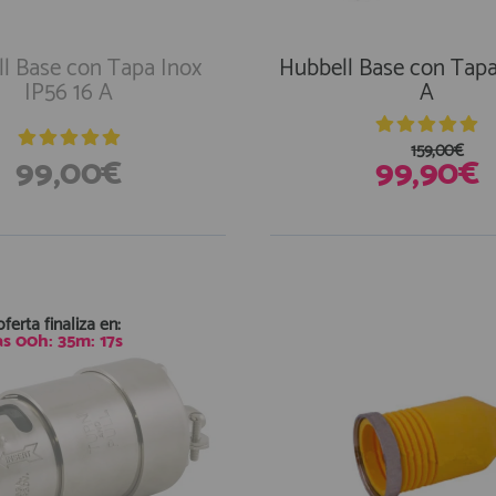
l Base con Tapa Inox
Hubbell Base con Tapa
IP56 16 A
A
159,00€
99,00€
99,90€
En Existencias
oferta finaliza en:
as
00
h:
35
m:
16
s