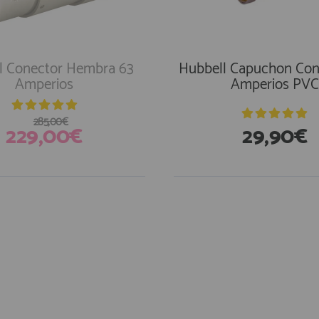
l Conector Hembra 63
Hubbell Capuchon Con
Amperios
Amperios PVC
285,00€
229,00€
29,90€
En Existencias