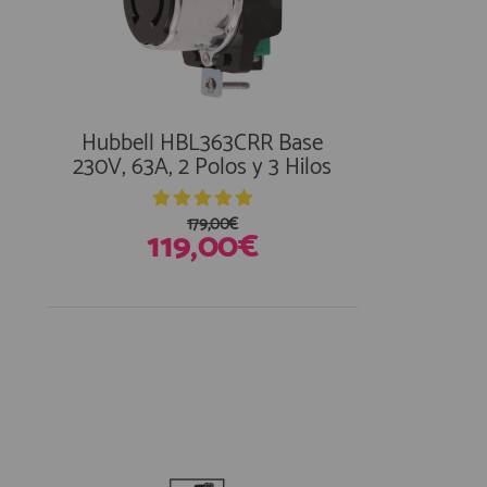
Hubbell HBL363CRR Base
230V, 63A, 2 Polos y 3 Hilos
179,00€
119,00€
En Existencias