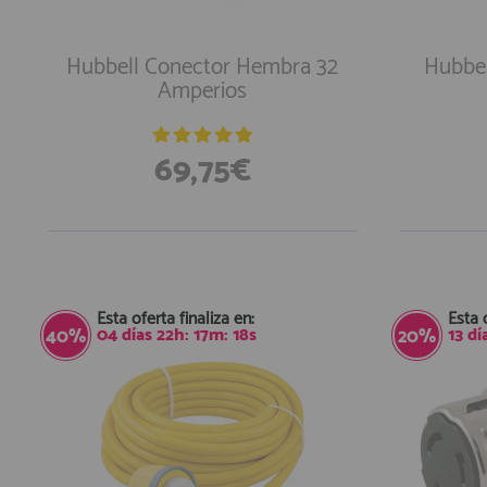
AFILIADOS
Hubbell Conector Hembra 32
Hubbel
Amperios
INFORMACION
69,75€
910 60 71 03
HORARIO de TIENDA:
de 10:00 a 20:00 de Lunes a Viernes
Sábados de 10:00 a 14:00
910 51 49 87
Solo para
Whatsapp
Esta oferta finaliza en:
Esta 
04
días
22
h:
17
m:
17
s
13
dí
40%
20%
info@francobordo.com