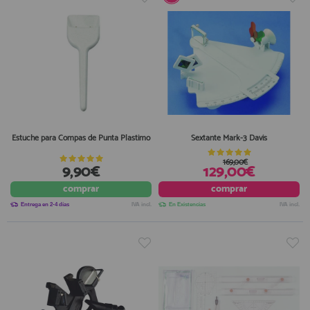
Estuche para Compas de Punta Plastimo
Sextante Mark-3 Davis
169,00€
9,90€
129,00€
comprar
comprar
Entrega en 2-4 días
IVA incl.
En Existencias
IVA incl.