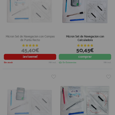
Micron Set de Navegacion con Compas
Micron Set de Navegacion con
de Punta Recto
Calculadora
45,40€
50,45€
¡avíseme!
comprar
Sin stock
IVA incl.
En Existencias
IVA incl.