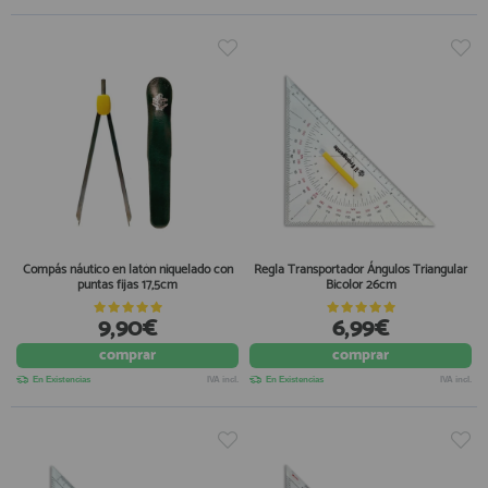
Compás náutico en latón niquelado con
Regla Transportador Ángulos Triangular
puntas fijas 17,5cm
Bicolor 26cm
9,90€
6,99€
comprar
comprar
En Existencias
IVA incl.
En Existencias
IVA incl.