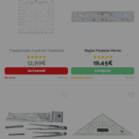
Transportador Cuadrado Tradicional
Reglas Paralelas Micron
12,99€
19,45€
¡avíseme!
comprar
Sin stock
IVA incl.
Seleccionar opción
IVA incl.