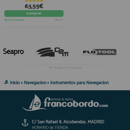
63,55€
comprar
En Existencias
IVA incl.
Seapro
ver todas las marcas
Inicio
»
Navegacion
»
Instrumentos para Navegacion
C/ San Rafael 8. Alcobendas. MADRID
HORARIO de TIENDA: