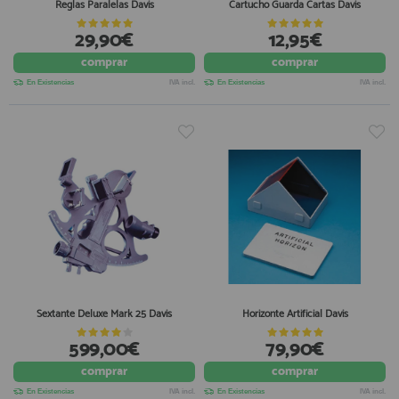
Reglas Paralelas Davis
Cartucho Guarda Cartas Davis
29,90€
12,95€
comprar
comprar
En Existencias
IVA incl.
En Existencias
IVA incl.
Sextante Deluxe Mark 25 Davis
Horizonte Artificial Davis
599,00€
79,90€
comprar
comprar
En Existencias
IVA incl.
En Existencias
IVA incl.