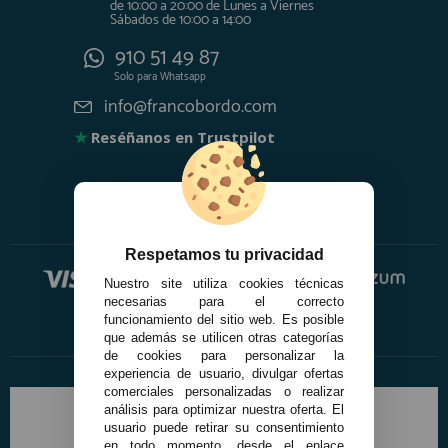
de 10:00 a 20:00 de Lunes a Viernes
Sábados de 10:00 a 14:00
910 51 49 87
Solo para
Whatsapp
info@francobordo.com
★
Reséñanos en Trustpilot
Respetamos tu privacidad
Nuestro site utiliza cookies técnicas
necesarias para el correcto
funcionamiento del sitio web. Es posible
que además se utilicen otras categorías
de cookies para personalizar la
experiencia de usuario, divulgar ofertas
comerciales personalizadas o realizar
análisis para optimizar nuestra oferta. El
usuario puede retirar su consentimiento
en todo momento, desde el enlace