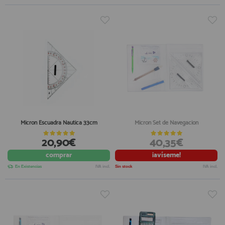
Micron Escuadra Nautica 33cm
Micron Set de Navegacion
20,90€
40,35€
comprar
¡avíseme!
En Existencias
IVA incl.
Sin stock
IVA incl.