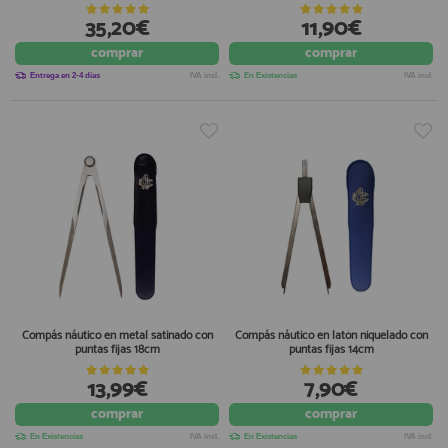
35,20€
11,90€
comprar
comprar
Entrega en 2-4 días
IVA incl.
En Existencias
IVA incl.
Compás náutico en metal satinado con
Compás náutico en latón niquelado con
puntas fijas 18cm
puntas fijas 14cm
13,99€
7,90€
comprar
comprar
En Existencias
IVA incl.
En Existencias
IVA incl.