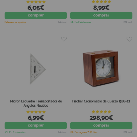
6,05€
8,99€
comprar
comprar
Seleccionar opción
IVA incl.
En Existencias
IVA incl.
Micron Escuadra Transportador de
Fischer Cronómetro de Cuarzo 1388-22
Angulos Nautico
6,99€
298,90€
comprar
comprar
En Existencias
IVA incl.
Entrega en 7-10 días
IVA incl.