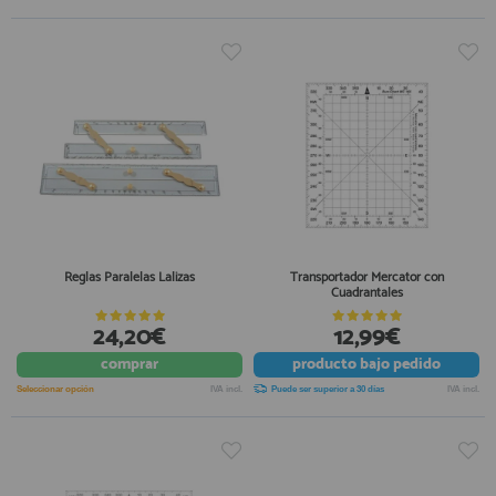
Reglas Paralelas Lalizas
Transportador Mercator con
Cuadrantales
24,20€
12,99€
comprar
producto
bajo pedido
Seleccionar opción
IVA incl.
Puede ser superior a 30 días
IVA incl.