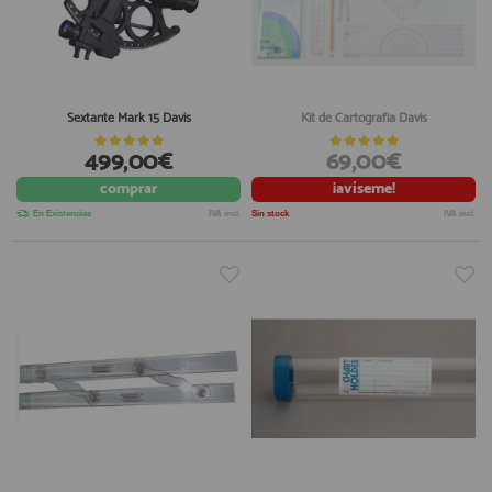
Sextante Mark 15 Davis
Kit de Cartografia Davis
499,00€
69,00€
comprar
¡avíseme!
En Existencias
IVA incl.
Sin stock
IVA incl.