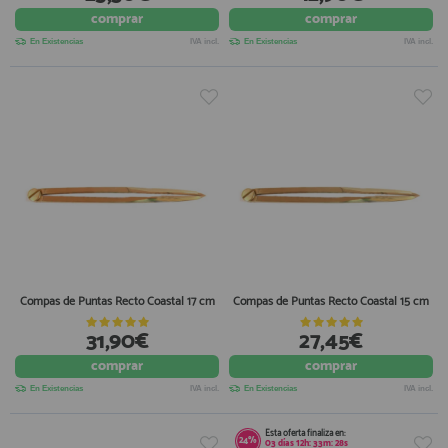
comprar
comprar
registro profesional
AFILIADOS
En Existencias
IVA incl.
En Existencias
IVA incl.
INFORMACION
910 60 71 03
HORARIO de TIENDA:
de 10:00 a 20:00 de Lunes a Viernes
Sábados de 10:00 a 14:00
910 51 49 87
Solo para
Whatsapp
Compas de Puntas Recto Coastal 17 cm
Compas de Puntas Recto Coastal 15 cm
info@francobordo.com
31,90€
27,45€
comprar
comprar
En Existencias
IVA incl.
En Existencias
IVA incl.
Esta oferta finaliza en:
24%
03
días
12
h:
33
m:
27
s