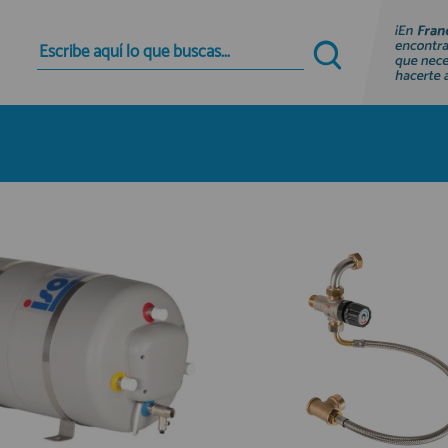
Quiero registrarme
Nuevo cliente
Al crear una cuenta en francobordo.com podrás
realizar tus compras rápidamente en nuestra
tienda virtual, revisar el estado de tus pedidos y
consultar tus operaciones anteriores.
¡Adelante! Te estabamos esperando.
registro cliente