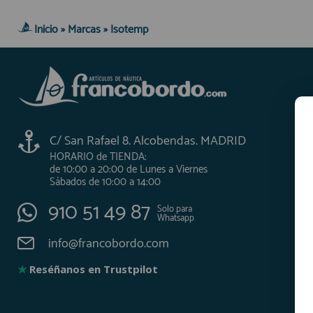
Inicio
»
Marcas
»
Isotemp
AFILIADOS
INFORMACION
910 60 71 03
C/ San Rafael 8. Alcobendas. MADRID
HORARIO de TIENDA:
HORARIO de TIENDA:
de 10:00 a 20:00 de Lunes a Viernes
de 10:00 a 20:00 de Lunes a Viernes
Sábados de 10:00 a 14:00
Sábados de 10:00 a 14:00
910 51 49 87
Solo para
Whatsapp
910 51 49 87
Solo para
Whatsapp
info@francobordo.com
info@francobordo.com
★
Reséñanos en Trustpilot