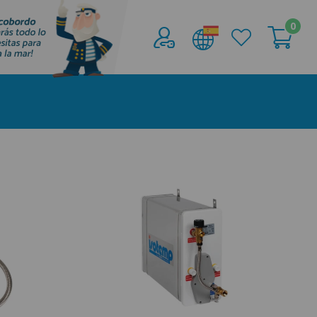
0
Acceder al
Área profesionales
Regístrate y aprovecha los descuentos y
ventajas de ser Profesional de la Náutica
Únete ya a los mas de de 500 Profesionales de
la Náutica
registro profesional