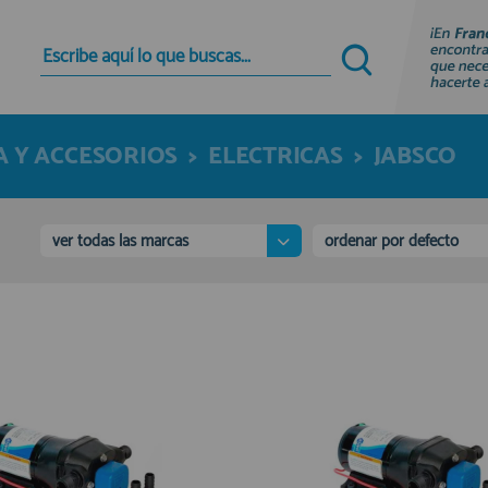
Quiero registrarme
Nuevo cliente
 Y ACCESORIOS
>
ELECTRICAS
>
JABSCO
Al crear una cuenta en francobordo.com podrás
realizar tus compras rápidamente en nuestra
tienda virtual, revisar el estado de tus pedidos y
consultar tus operaciones anteriores.
ver todas las marcas
ordenar por defecto
¡Adelante! Te estabamos esperando.
registro cliente