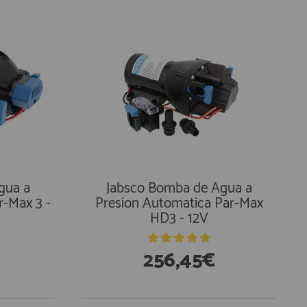
gua a
Jabsco Bomba de Agua a
r-Max 3 -
Presion Automatica Par-Max
HD3 - 12V
256,45€