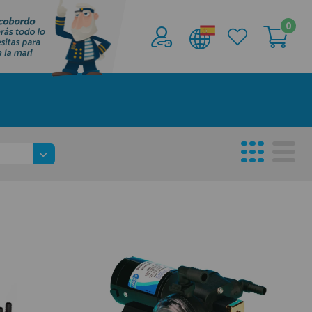
0
Acceder al
Área profesionales
Regístrate y aprovecha los descuentos y
ventajas de ser Profesional de la Náutica
Únete ya a los mas de de 500 Profesionales de
la Náutica
registro profesional