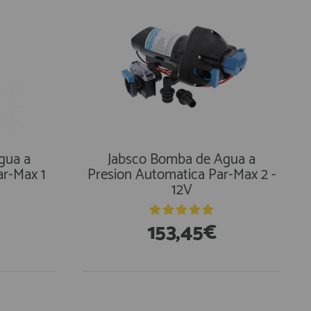
gua a
Jabsco Bomba de Agua a
ar-Max 1
Presion Automatica Par-Max 2 -
12V
153,45€