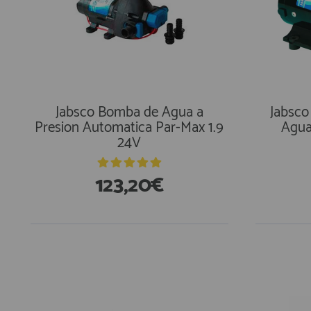
AFILIADOS
INFORMACION
Jabsco Bomba de Agua a
Jabsco
Presion Automatica Par-Max 1.9
Agua
910 60 71 03
24V
HORARIO de TIENDA:
de 10:00 a 20:00 de Lunes a Viernes
Sábados de 10:00 a 14:00
123,20€
910 51 49 87
Solo para
Whatsapp
info@francobordo.com