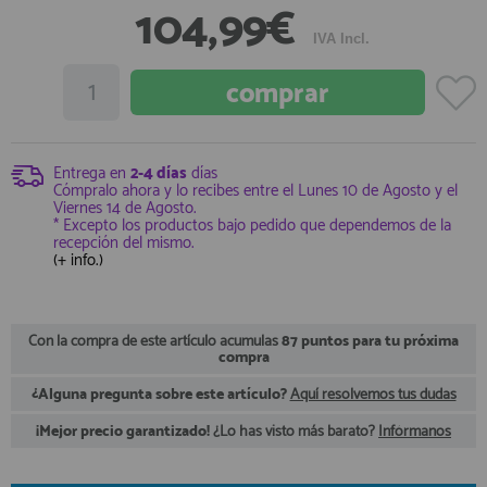
104,99€
registro profesional
IVA Incl.
AFILIADOS
INFORMACION
Entrega en
2-4 días
días
Cómpralo ahora y lo recibes entre el
Lunes 10 de Agosto
y el
910 60 71 03
Viernes 14 de Agosto
.
* Excepto los productos bajo pedido que dependemos de la
HORARIO de TIENDA:
recepción del mismo.
de 10:00 a 20:00 de Lunes a Viernes
(+ info.)
Sábados de 10:00 a 14:00
910 51 49 87
Solo para
Whatsapp
Con la compra de este artículo acumulas
87 puntos para tu próxima
info@francobordo.com
compra
¿Alguna pregunta sobre este artículo?
Aquí resolvemos tus dudas
¡Mejor precio garantizado!
¿Lo has visto más barato?
Infórmanos