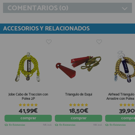
COMENTARIOS (0)
ACCESORIOS Y RELACIONADOS
Jobe Cabo de Tracción con
Triangulo de Esqui
Airhead Triangulo 
Polea 2P
Arrastre con Polea
41,99€
18,50€
39,9
comprar
comprar
compra
En Existencias
IVA incl.
En Existencias
IVA incl.
En Existencias