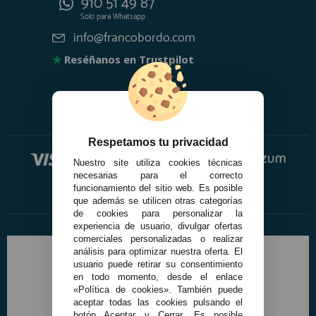
910 51 49 87
Solo para
Whatsapp
info@francobordo.com
★
Reséñanos en Trustpilot
Respetamos tu privacidad
Nuestro site utiliza cookies técnicas
necesarias para el correcto
funcionamiento del sitio web. Es posible
que además se utilicen otras categorías
de cookies para personalizar la
experiencia de usuario, divulgar ofertas
comerciales personalizadas o realizar
análisis para optimizar nuestra oferta. El
usuario puede retirar su consentimiento
en todo momento, desde el enlace
«Política de cookies». También puede
aceptar todas las cookies pulsando el
botón Aceptar y Cerrar. Es posible