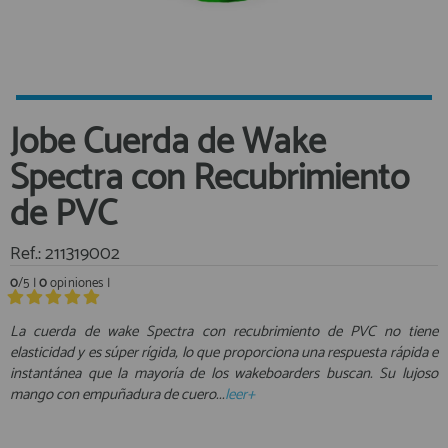
Equipo Personal
Al crear una cuenta en francobordo.com podrás realizar tus
Fondeo y Amarre
compras rápidamente en nuestra tienda virtual, revisar el estado de
tus pedidos y consultar tus operaciones anteriores.
Fundas, Lonas y Toldos
Kayaks
¡Adelante! Te estabamos esperando.
Jobe Cuerda de Wake
Libros
registro cliente
Spectra con Recubrimiento
Mantenimiento y Limpieza
de PVC
Motonautica
Motores
Ref.: 211319002
Navegacion
Acceder al
0
/5 |
0
opiniones |
Neveras y Termos
Área profesionales
Seguridad
La cuerda de wake Spectra con recubrimiento de PVC no tiene
Vela y Maniobra
elasticidad y es súper rígida, lo que proporciona una respuesta rápida e
Regístrate y aprovecha los descuentos y ventajas de ser
instantánea que la mayoría de los wakeboarders buscan. Su lujoso
Profesional de la Náutica
Pesca
mango con empuñadura de cuero...
leer+
Tiempo Libre
Únete ya a los mas de de 500 Profesionales de la Náutica
Submarinismo