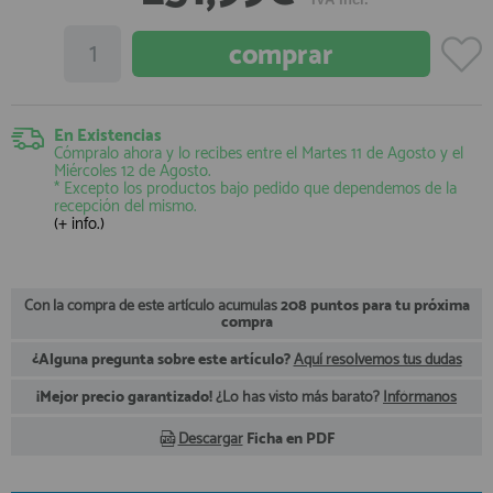
registro profesional
AFILIADOS
INFORMACION
En Existencias
Cómpralo ahora y lo recibes entre el
Martes 11 de Agosto
y el
Miércoles 12 de Agosto
.
* Excepto los productos bajo pedido que dependemos de la
recepción del mismo.
910 60 71 03
(+ info.)
HORARIO de TIENDA:
de 10:00 a 20:00 de Lunes a Viernes
Sábados de 10:00 a 14:00
910 51 49 87
Con la compra de este artículo acumulas
208 puntos para tu próxima
Solo para
Whatsapp
compra
info@francobordo.com
¿Alguna pregunta sobre este artículo?
Aquí resolvemos tus dudas
¡Mejor precio garantizado!
¿Lo has visto más barato?
Infórmanos
Descargar
Ficha en PDF