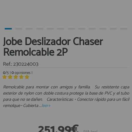
Equipo Personal
Al crear una cuenta en francobordo.com podrás realizar tus
Fondeo y Amarre
compras rápidamente en nuestra tienda virtual, revisar el estado de
tus pedidos y consultar tus operaciones anteriores.
Fundas, Lonas y Toldos
Kayaks
¡Adelante! Te estabamos esperando.
Jobe Deslizador Chaser
Libros
registro cliente
Remolcable 2P
Mantenimiento y Limpieza
Motonautica
Ref.: 230224003
Motores
0
/5 |
0
opiniones |
Navegacion
Acceder al
Neveras y Termos
Área profesionales
Remolcable para montar con amigos y familia. Su resistente capa
exterior de nylon con doble costura protege la base de PVC y el tubo
Seguridad
para que no se dañen. Características: • Conector rápido para un fácil
Vela y Maniobra
Regístrate y aprovecha los descuentos y ventajas de ser
remolque • Cubierta ...
leer+
Profesional de la Náutica
Pesca
Tiempo Libre
Únete ya a los mas de de 500 Profesionales de la Náutica
251,99€
Submarinismo
IVA Incl.