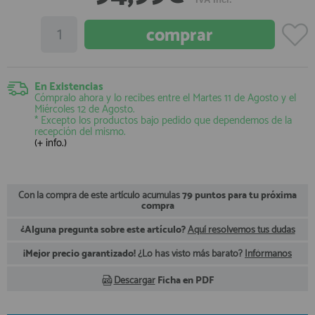
registro profesional
AFILIADOS
INFORMACION
En Existencias
Cómpralo ahora y lo recibes entre el
Martes 11 de Agosto
y el
Miércoles 12 de Agosto
.
* Excepto los productos bajo pedido que dependemos de la
recepción del mismo.
910 60 71 03
(+ info.)
HORARIO de TIENDA:
de 10:00 a 20:00 de Lunes a Viernes
Sábados de 10:00 a 14:00
910 51 49 87
Con la compra de este artículo acumulas
79 puntos para tu próxima
Solo para
Whatsapp
compra
info@francobordo.com
¿Alguna pregunta sobre este artículo?
Aquí resolvemos tus dudas
¡Mejor precio garantizado!
¿Lo has visto más barato?
Infórmanos
Descargar
Ficha en PDF