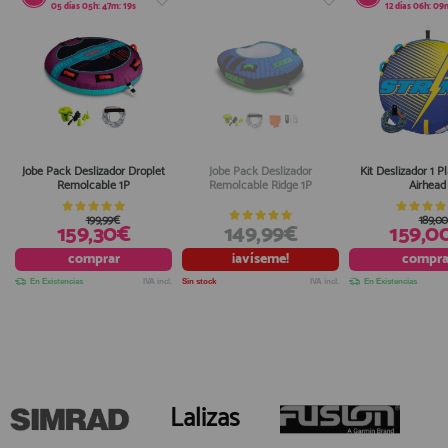
05
días
05
h:
47
m:
19
s
12
días
06
h:
09
Jobe Pack Deslizador Droplet
Jobe Pack Deslizador
Kit Deslizador 1 P
Remolcable 1P
Remolcable Ridge 1P
Airhead
199,99€
189,0
159,30€
149,99€
159,0
comprar
¡avíseme!
compra
En Existencias
IVA incl.
Sin stock
IVA incl.
En Existencias
Lalizas