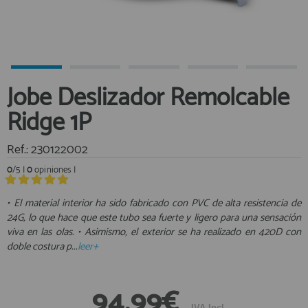
Equipo Personal
Al crear una cuenta en francobordo.com podrás realizar tus
Fondeo y Amarre
compras rápidamente en nuestra tienda virtual, revisar el estado de
tus pedidos y consultar tus operaciones anteriores.
Fundas, Lonas y Toldos
Kayaks
¡Adelante! Te estabamos esperando.
Jobe Deslizador Remolcable
Libros
registro cliente
Ridge 1P
Mantenimiento y Limpieza
Motonautica
Ref.: 230122002
Motores
0
/5 |
0
opiniones |
Navegacion
Acceder al
Neveras y Termos
Área profesionales
• El material interior ha sido fabricado con PVC de alta resistencia de
24G, lo que hace que este tubo sea fuerte y ligero para una sensación
Seguridad
viva en las olas. • Asimismo, el exterior se ha realizado en 420D con
Vela y Maniobra
Regístrate y aprovecha los descuentos y ventajas de ser
doble costura p...
leer+
Profesional de la Náutica
Pesca
Tiempo Libre
Únete ya a los mas de de 500 Profesionales de la Náutica
94,99€
Submarinismo
IVA Incl.