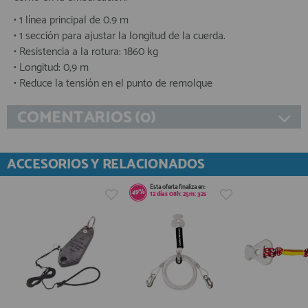
• 1 línea principal de 0.9 m
• 1 sección para ajustar la longitud de la cuerda.
• Resistencia a la rotura: 1860 kg
• Longitud: 0,9 m
• Reduce la tensión en el punto de remolque
COMENTARIOS (0)
ACCESORIOS Y RELACIONADOS
Esta oferta finaliza en:
49%
12
días
08
h:
25
m:
32
s