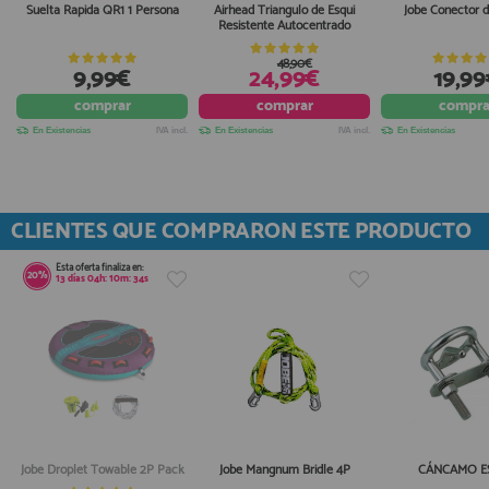
Suelta Rapida QR1 1 Persona
Airhead Triangulo de Esqui
Jobe Conector 
Resistente Autocentrado
48,90€
9,99€
24,99€
19,99
comprar
comprar
compra
En Existencias
IVA incl.
En Existencias
IVA incl.
En Existencias
CLIENTES QUE COMPRARON ESTE PRODUCTO
Esta oferta finaliza en:
20%
13
días
04
h:
10
m:
34
s
Jobe Droplet Towable 2P Pack
Jobe Mangnum Bridle 4P
CÁNCAMO E