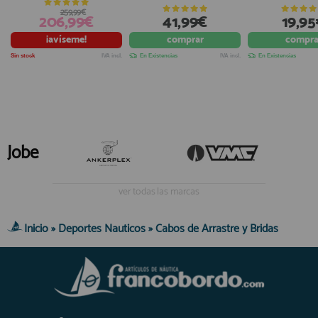
259,99€
206,99€
41,99€
19,95
¡avíseme!
comprar
compra
Sin stock
IVA incl.
En Existencias
IVA incl.
En Existencias
Jobe
ver todas las marcas
Inicio
»
Deportes Nauticos
»
Cabos de Arrastre y Bridas