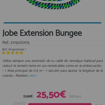
Equipo Personal
Al crear una cuenta en francobordo.com podrás realizar tus
Fondeo y Amarre
compras rápidamente en nuestra tienda virtual, revisar el estado de
tus pedidos y consultar tus operaciones anteriores.
Fundas, Lonas y Toldos
Kayaks
¡Adelante! Te estabamos esperando.
Jobe Extensión Bungee
Libros
registro cliente
Mantenimiento y Limpieza
Ref.: 211920005
Motonautica
0
/5 |
0
opiniones |
Motores
Utiliza siempre una extensión de tu cable de remolque habitual para
Navegacion
Acceder al
reducir la tensión tanto en sus remolcables como en la embarcación.
Neveras y Termos
Área profesionales
• 1 línea principal de 0.9 m • 1 sección para ajustar la longitud de la
Seguridad
cuerda. • Resisten...
leer+
Vela y Maniobra
Regístrate y aprovecha los descuentos y ventajas de ser
Profesional de la Náutica
Pesca
25,50€
Tiempo Libre
51,99€
Únete ya a los mas de de 500 Profesionales de la Náutica
IVA Incl.
Submarinismo