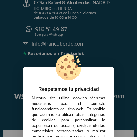
C/ San Rafael 8. Alcobendas. MADRID
HORARIO de TIENDA:
de 10:00 a 20:00 de Lunes a Viernes
Sábados de 10:00 a 14:00
910 51 49 87
Solo para
Whatsapp
info@francobordo.com
★
Reséñanos en Trustpilot
Respetamos tu privacidad
Nuestro site utiliza cookies técnicas
necesarias para el correcto
funcionamiento del sitio web. Es posible
que además se utilicen otras categorías
de cookies para personalizar la
experiencia de usuario, divulgar ofertas
comerciales personalizadas o realizar
análisis para optimizar nuestra oferta. El