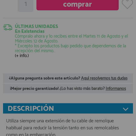
registro profesional
AFILIADOS
ÚLTIMAS UNIDADES
En Existencias
INFORMACION
Cómpralo ahora y lo recibes entre el
Martes 11 de Agosto
y el
Miércoles 12 de Agosto
.
* Excepto los productos bajo pedido que dependemos de la
recepción del mismo.
(+ info.)
910 60 71 03
HORARIO de TIENDA:
de 10:00 a 20:00 de Lunes a Viernes
Sábados de 10:00 a 14:00
¿Alguna pregunta sobre este artículo?
Aquí resolvemos tus dudas
910 51 49 87
Solo para
Whatsapp
¡Mejor precio garantizado!
¿Lo has visto más barato?
Infórmanos
info@francobordo.com
DESCRIPCIÓN
Utiliza siempre una extensión de tu cable de remolque
habitual para reducir la tensión tanto en sus remolcables
como en la embarcación.