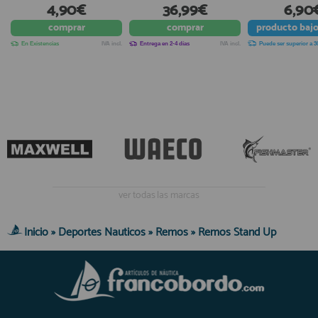
4,90€
36,99€
6,90
comprar
comprar
producto
baj
En Existencias
IVA incl.
Entrega en 2-4 días
IVA incl.
Puede ser superior a 3
ver todas las marcas
Inicio
»
Deportes Nauticos
»
Remos
»
Remos Stand Up