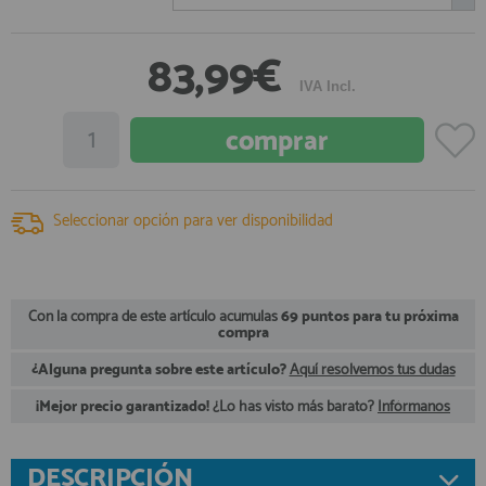
registro profesional
AFILIADOS
83,99€
IVA Incl.
INFORMACION
910 60 71 03
Seleccionar opción para ver disponibilidad
HORARIO de TIENDA:
de 10:00 a 20:00 de Lunes a Viernes
Sábados de 10:00 a 14:00
910 51 49 87
Solo para
Whatsapp
Con la compra de este artículo acumulas
69 puntos para tu próxima
compra
info@francobordo.com
¿Alguna pregunta sobre este artículo?
Aquí resolvemos tus dudas
¡Mejor precio garantizado!
¿Lo has visto más barato?
Infórmanos
DESCRIPCIÓN