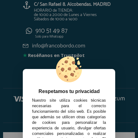
C/ San Rafael 8. Alcobendas. MADRID
HORARIO de TIENDA:
de 10:00 a 20:00 de Lunes a Viernes
Sábados de 10:00 a 14:00
910 51 49 87
Solo para
Whatsapp
info@francobordo.com
★
Reséñanos en Trustpilot
Respetamos tu privacidad
Nuestro site utiliza cookies técnicas
necesarias para el correcto
funcionamiento del sitio web. Es posible
que además se utilicen otras categorías
de cookies para personalizar la
experiencia de usuario, divulgar ofertas
comerciales personalizadas o realizar