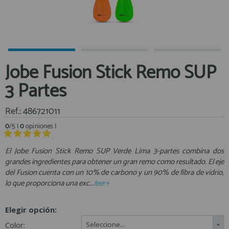
Equipo Personal
Al crear una cuenta en francobordo.com podrás realizar tus
Fondeo y Amarre
compras rápidamente en nuestra tienda virtual, revisar el estado de
tus pedidos y consultar tus operaciones anteriores.
Fundas, Lonas y Toldos
Kayaks
¡Adelante! Te estabamos esperando.
Jobe Fusion Stick Remo SUP
Libros
registro cliente
3 Partes
Mantenimiento y Limpieza
Motonautica
Ref.: 486721011
Motores
0
/5 |
0
opiniones |
Navegacion
Acceder al
Neveras y Termos
Área profesionales
El Jobe Fusion Stick Remo SUP Verde Lima 3-partes combina dos
grandes ingredientes para obtener un gran remo como resultado. El eje
Seguridad
del Fusion cuenta con un 10% de carbono y un 90% de fibra de vidrio,
Vela y Maniobra
Regístrate y aprovecha los descuentos y ventajas de ser
lo que proporciona una exc...
leer+
Profesional de la Náutica
Pesca
Tiempo Libre
Elegir opción:
Únete ya a los mas de de 500 Profesionales de la Náutica
Submarinismo
Color:
Seleccione...