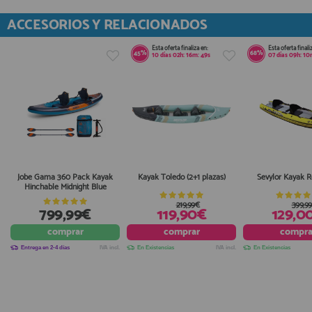
ACCESORIOS Y RELACIONADOS
Esta oferta finaliza en:
Esta oferta finali
45%
68%
10
días
02
h:
16
m:
49
s
07
días
09
h:
10
Jobe Gama 360 Pack Kayak
Kayak Toledo (2+1 plazas)
Sevylor Kayak 
Hinchable Midnight Blue
219,99€
399,9
799,99€
119,90€
129,0
comprar
comprar
compra
Entrega en 2-4 días
IVA incl.
En Existencias
IVA incl.
En Existencias