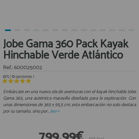
Equipo Personal
Al crear una cuenta en francobordo.com podrás realizar tus
Fondeo y Amarre
compras rápidamente en nuestra tienda virtual, revisar el estado de
tus pedidos y consultar tus operaciones anteriores.
Fundas, Lonas y Toldos
Kayaks
¡Adelante! Te estabamos esperando.
Jobe Gama 360 Pack Kayak
Libros
registro cliente
Hinchable Verde Atlántico
Mantenimiento y Limpieza
Motonautica
Ref.: 600025002
Motores
0
/5 |
0
opiniones |
Navegacion
Acceder al
Neveras y Termos
Área profesionales
Embárcate en una nueva ola de aventuras con el kayak hinchable Jobe
Gama 365, una auténtica maravilla diseñada para la exploración. Con
Seguridad
unas dimensiones de 365 x 95,5 cm, esta embarcación no solo destaca
Vela y Maniobra
Regístrate y aprovecha los descuentos y ventajas de ser
por su tamaño, sino por...
leer+
Profesional de la Náutica
Pesca
Tiempo Libre
Únete ya a los mas de de 500 Profesionales de la Náutica
799,99€
Submarinismo
IVA Incl.