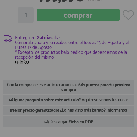
registro profesional
AFILIADOS
INFORMACION
Entrega en
2-4 días
días
Cómpralo ahora y lo recibes entre el
Jueves 13 de Agosto
y el
Lunes 17 de Agosto
.
* Excepto los productos bajo pedido que dependemos de la
recepción del mismo.
910 60 71 03
(+ info.)
HORARIO de TIENDA:
de 10:00 a 20:00 de Lunes a Viernes
Sábados de 10:00 a 14:00
910 51 49 87
Con la compra de este artículo acumulas
661 puntos para tu próxima
Solo para
Whatsapp
compra
info@francobordo.com
¿Alguna pregunta sobre este artículo?
Aquí resolvemos tus dudas
¡Mejor precio garantizado!
¿Lo has visto más barato?
Infórmanos
Descargar
Ficha en PDF