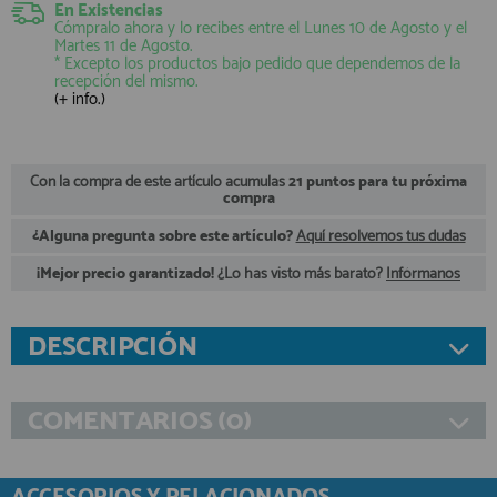
En Existencias
registro profesional
Cómpralo ahora y lo recibes entre el
Lunes 10 de Agosto
y el
Martes 11 de Agosto
.
AFILIADOS
* Excepto los productos bajo pedido que dependemos de la
recepción del mismo.
(+ info.)
INFORMACION
Con la compra de este artículo acumulas
21 puntos para tu próxima
compra
910 60 71 03
¿Alguna pregunta sobre este artículo?
Aquí resolvemos tus dudas
HORARIO de TIENDA:
de 10:00 a 20:00 de Lunes a Viernes
Sábados de 10:00 a 14:00
¡Mejor precio garantizado!
¿Lo has visto más barato?
Infórmanos
910 51 49 87
Solo para
Whatsapp
DESCRIPCIÓN
info@francobordo.com
COMENTARIOS (0)