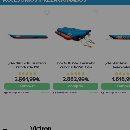
ACCESORIOS Y RELACIONADOS
Jobe Multi Rider Deslizador
Jobe Multi Rider Deslizador
Jobe Multi Rider 
Remolcable 10P
Remolcable 10P Doble
Remolcable
2.561,99€
2.882,99€
1.816,
comprar
comprar
compra
Entrega en 2-4 días
IVA incl.
Entrega en 2-4 días
IVA incl.
Entrega en 2-4 días
Victron