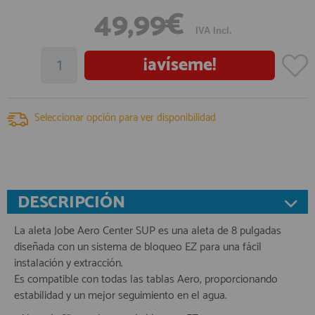
49,99€
registro profesional
AFILIADOS
IVA Incl.
¡avíseme!
INFORMACION
Seleccionar opción para ver disponibilidad
910 60 71 03
HORARIO de TIENDA:
de 10:00 a 20:00 de Lunes a Viernes
Sábados de 10:00 a 14:00
910 51 49 87
Solo para
DESCRIPCIÓN
Whatsapp
info@francobordo.com
La aleta Jobe Aero Center SUP es una aleta de 8 pulgadas
diseñada con un sistema de bloqueo EZ para una fácil
instalación y extracción.
Es compatible con todas las tablas Aero, proporcionando
estabilidad y un mejor seguimiento en el agua.