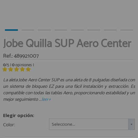
Equipo Personal
Al crear una cuenta en francobordo.com podrás realizar tus
Fondeo y Amarre
compras rápidamente en nuestra tienda virtual, revisar el estado de
tus pedidos y consultar tus operaciones anteriores.
Fundas, Lonas y Toldos
Kayaks
¡Adelante! Te estabamos esperando.
Jobe Quilla SUP Aero Center
Libros
registro cliente
Mantenimiento y Limpieza
Ref.: 489921007
Motonautica
0
/5 |
0
opiniones |
Motores
La aleta Jobe Aero Center SUP es una aleta de 8 pulgadas diseñada con
Navegacion
Acceder al
un sistema de bloqueo EZ para una fácil instalación y extracción. Es
Neveras y Termos
Área profesionales
compatible con todas las tablas Aero, proporcionando estabilidad y un
Seguridad
mejor seguimiento ...
leer+
Vela y Maniobra
Regístrate y aprovecha los descuentos y ventajas de ser
Profesional de la Náutica
Elegir opción:
Pesca
Color:
Seleccione...
Tiempo Libre
Únete ya a los mas de de 500 Profesionales de la Náutica
Submarinismo