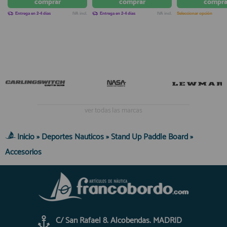
comprar
comprar
compra
Entrega en 2-4 días
IVA incl.
Entrega en 2-4 días
IVA incl.
Seleccionar opción
ver todas las marcas
Inicio
»
Deportes Nauticos
»
Stand Up Paddle Board
»
Accesorios
C/ San Rafael 8. Alcobendas. MADRID