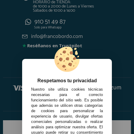
HORARIO de TIENDA:
de 10:00 a 20:00 de Lunes a Viernes
Sábados de 10:00 a 14:00
910 51 49 87
Solo para
Whatsapp
info@francobordo.com
★
Reséñanos en Trustpilot
Respetamos tu privacidad
Nuestro site utiliza cookies técnicas
necesarias para el correcto
funcionamiento del sitio web. Es posible
que además se utilicen otras categorías
de cookies para personalizar la
experiencia de usuario, divulgar ofertas
comerciales personalizadas o realizar
análisis para optimizar nuestra oferta. El
usuario puede retirar su consentimiento