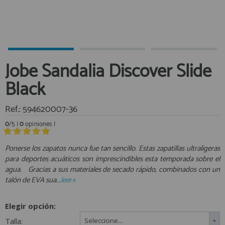
Equipo Personal
Al crear una cuenta en francobordo.com podrás realizar tus
Fondeo y Amarre
compras rápidamente en nuestra tienda virtual, revisar el estado de
tus pedidos y consultar tus operaciones anteriores.
Fundas, Lonas y Toldos
Kayaks
¡Adelante! Te estabamos esperando.
Jobe Sandalia Discover Slide
Libros
registro cliente
Black
Mantenimiento y Limpieza
Motonautica
Ref.: 594620007-36
Motores
0
/5 |
0
opiniones |
Navegacion
Acceder al
Neveras y Termos
Área profesionales
Ponerse los zapatos nunca fue tan sencillo. Estas zapatillas ultraligeras
para deportes acuáticos son imprescindibles esta temporada sobre el
Seguridad
agua. Gracias a sus materiales de secado rápido, combinados con un
Vela y Maniobra
Regístrate y aprovecha los descuentos y ventajas de ser
talón de EVA sua...
leer+
Profesional de la Náutica
Pesca
Tiempo Libre
Elegir opción:
Únete ya a los mas de de 500 Profesionales de la Náutica
Submarinismo
Talla:
Seleccione...