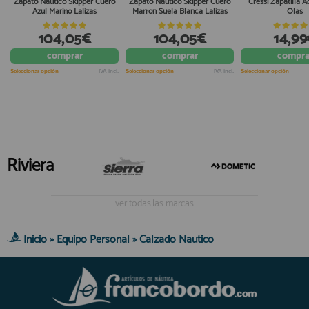
Zapato Nautico Skipper Cuero
Zapato Nautico Skipper Cuero
Cressi Zapatilla 
Azul Marino Lalizas
Marron Suela Blanca Lalizas
Olas
104,05€
104,05€
14,9
comprar
comprar
compra
Seleccionar opción
IVA incl.
Seleccionar opción
IVA incl.
Seleccionar opción
Riviera
ver todas las marcas
Inicio
»
Equipo Personal
»
Calzado Nautico