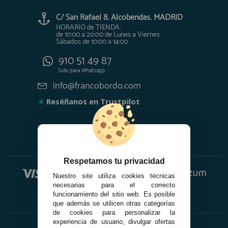
C/ San Rafael 8. Alcobendas. MADRID
HORARIO de TIENDA:
de 10:00 a 20:00 de Lunes a Viernes
Sábados de 10:00 a 14:00
910 51 49 87
Solo para
Whatsapp
info@francobordo.com
★
Reséñanos en Trustpilot
Respetamos tu privacidad
Nuestro site utiliza cookies técnicas
necesarias para el correcto
funcionamiento del sitio web. Es posible
que además se utilicen otras categorías
de cookies para personalizar la
experiencia de usuario, divulgar ofertas