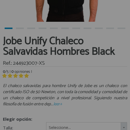
Equipo Personal
Al crear una cuenta en francobordo.com podrás realizar tus
Fondeo y Amarre
compras rápidamente en nuestra tienda virtual, revisar el estado de
tus pedidos y consultar tus operaciones anteriores.
Fundas, Lonas y Toldos
Kayaks
¡Adelante! Te estabamos esperando.
Jobe Unify Chaleco
Libros
registro cliente
Salvavidas Hombres Black
Mantenimiento y Limpieza
Motonautica
Ref.: 244923007-XS
Motores
0
/5 |
0
opiniones |
Navegacion
Acceder al
Neveras y Termos
Área profesionales
El chaleco salvavidas para hombre Unify de Jobe es un chaleco con
certificado ISO de 50 Newton, con toda la comodidad y comodidad de
Seguridad
un chaleco de competición a nivel profesional. Siguiendo nuestra
Vela y Maniobra
Regístrate y aprovecha los descuentos y ventajas de ser
filosofía de fusión entre dep...
leer+
Profesional de la Náutica
Pesca
Tiempo Libre
Elegir opción:
Únete ya a los mas de de 500 Profesionales de la Náutica
Submarinismo
Talla:
Seleccione...