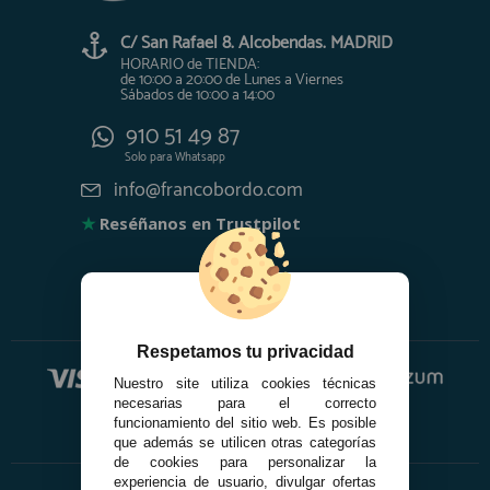
C/ San Rafael 8. Alcobendas. MADRID
HORARIO de TIENDA:
de 10:00 a 20:00 de Lunes a Viernes
Sábados de 10:00 a 14:00
910 51 49 87
Solo para
Whatsapp
info@francobordo.com
★
Reséñanos en Trustpilot
Respetamos tu privacidad
Nuestro site utiliza cookies técnicas
necesarias para el correcto
funcionamiento del sitio web. Es posible
que además se utilicen otras categorías
de cookies para personalizar la
experiencia de usuario, divulgar ofertas