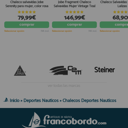
Chaleco salvavidas Jobe
Jobe Fragment Chaleco
Chaleco Salvavidas
Serenity para mujer, color rosa
Salvavidas Mujer Vintage Teal
Lalizas
79,99€
146,99€
68,9
comprar
comprar
compra
Seleccionar opción
IVA incl.
Seleccionar opción
IVA incl.
Seleccionar opción
Steiner
ver todas las marcas
Inicio
»
Deportes Nauticos
»
Chalecos Deportes Nauticos