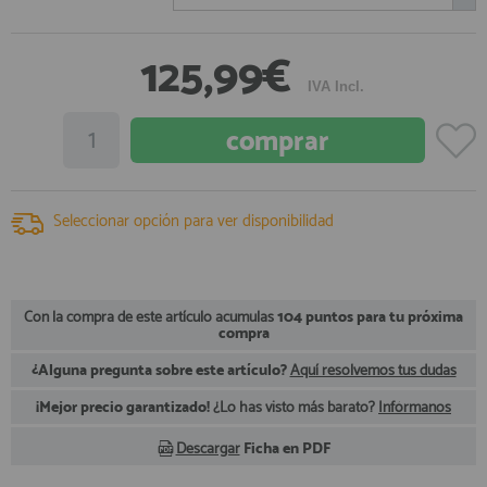
registro profesional
AFILIADOS
125,99€
IVA Incl.
INFORMACION
910 60 71 03
Seleccionar opción para ver disponibilidad
HORARIO de TIENDA:
de 10:00 a 20:00 de Lunes a Viernes
Sábados de 10:00 a 14:00
910 51 49 87
Solo para
Whatsapp
Con la compra de este artículo acumulas
104 puntos para tu próxima
compra
info@francobordo.com
¿Alguna pregunta sobre este artículo?
Aquí resolvemos tus dudas
¡Mejor precio garantizado!
¿Lo has visto más barato?
Infórmanos
Descargar
Ficha en PDF