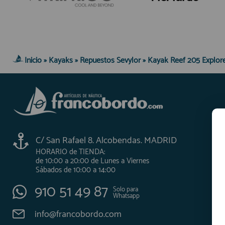
AFILIADOS
INFORMACION
Inicio
»
Kayaks
»
Repuestos Sevylor
»
Kayak Reef 205 Explor
910 60 71 03
HORARIO de TIENDA:
de 10:00 a 20:00 de Lunes a Viernes
Sábados de 10:00 a 14:00
910 51 49 87
C/ San Rafael 8. Alcobendas. MADRID
Solo para
Whatsapp
HORARIO de TIENDA:
info@francobordo.com
de 10:00 a 20:00 de Lunes a Viernes
Sábados de 10:00 a 14:00
910 51 49 87
Solo para
Whatsapp
info@francobordo.com