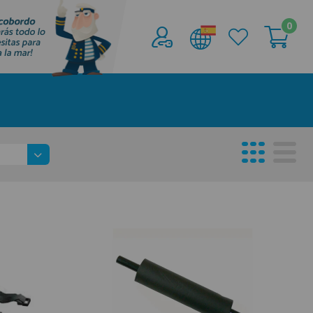
0
Acceder al
Área profesionales
Regístrate y aprovecha los descuentos y
ventajas de ser Profesional de la Náutica
Únete ya a los mas de de 500 Profesionales de
la Náutica
registro profesional