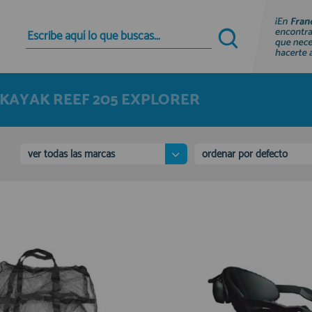
Quiero registrarme
Nuevo cliente
KAYAK REEF 205 EXPLORER
Al crear una cuenta en francobordo.com podrás
realizar tus compras rápidamente en nuestra
tienda virtual, revisar el estado de tus pedidos y
consultar tus operaciones anteriores.
ver todas las marcas
ordenar por defecto
¡Adelante! Te estabamos esperando.
registro cliente