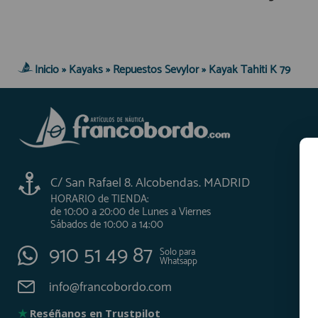
AFILIADOS
Inicio
»
Kayaks
»
Repuestos Sevylor
»
Kayak Tahiti K 79
INFORMACION
910 60 71 03
HORARIO de TIENDA:
de 10:00 a 20:00 de Lunes a Viernes
Sábados de 10:00 a 14:00
C/ San Rafael 8. Alcobendas. MADRID
910 51 49 87
HORARIO de TIENDA:
Solo para
Whatsapp
de 10:00 a 20:00 de Lunes a Viernes
Sábados de 10:00 a 14:00
info@francobordo.com
910 51 49 87
Solo para
Whatsapp
info@francobordo.com
★
Reséñanos en Trustpilot