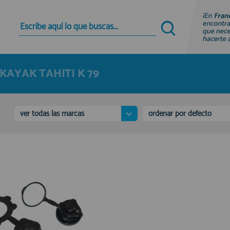
Quiero registrarme
Nuevo cliente
KAYAK TAHITI K 79
Al crear una cuenta en francobordo.com podrás
realizar tus compras rápidamente en nuestra
tienda virtual, revisar el estado de tus pedidos y
consultar tus operaciones anteriores.
ver todas las marcas
ordenar por defecto
¡Adelante! Te estabamos esperando.
registro cliente