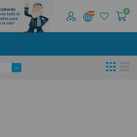
0
Acceder al
Área profesionales
Regístrate y aprovecha los descuentos y
ventajas de ser Profesional de la Náutica
Únete ya a los mas de de 500 Profesionales de
la Náutica
registro profesional