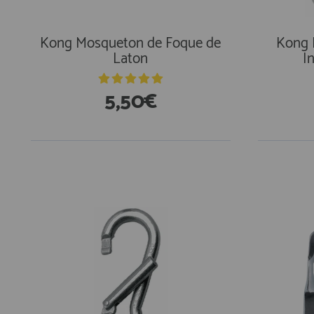
AFILIADOS
Kong Mosqueton de Foque de
Kong 
Laton
I
INFORMACION
5,50€
910 60 71 03
HORARIO de TIENDA:
de 10:00 a 20:00 de Lunes a Viernes
Sábados de 10:00 a 14:00
910 51 49 87
Solo para
Whatsapp
info@francobordo.com