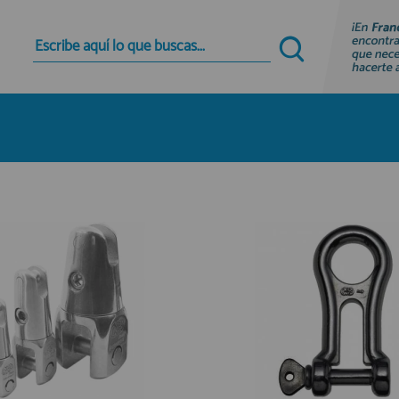
Quiero registrarme
Nuevo cliente
Al crear una cuenta en francobordo.com podrás
realizar tus compras rápidamente en nuestra
tienda virtual, revisar el estado de tus pedidos y
consultar tus operaciones anteriores.
¡Adelante! Te estabamos esperando.
registro cliente