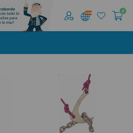
0
Acceder al
Área profesionales
Regístrate y aprovecha los descuentos y
ventajas de ser Profesional de la Náutica
Únete ya a los mas de de 500 Profesionales de
la Náutica
registro profesional