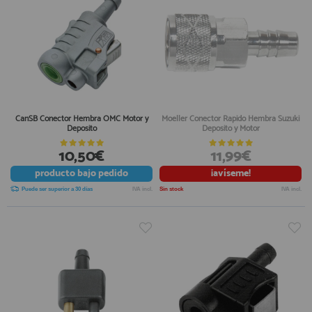
CanSB Conector Hembra OMC Motor y
Moeller Conector Rapido Hembra Suzuki
Deposito
Deposito y Motor
10,50€
11,99€
producto
bajo pedido
¡avíseme!
Puede ser superior a 30 días
IVA incl.
Sin stock
IVA incl.