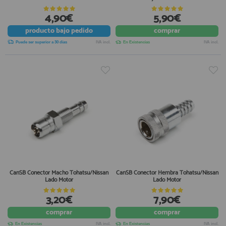
4,90€
5,90€
producto
bajo pedido
comprar
Puede ser superior a 30 días
IVA incl.
En Existencias
IVA incl.
CanSB Conector Macho Tohatsu/Nissan
CanSB Conector Hembra Tohatsu/Nissan
Lado Motor
Lado Motor
3,20€
7,90€
comprar
comprar
En Existencias
IVA incl.
En Existencias
IVA incl.