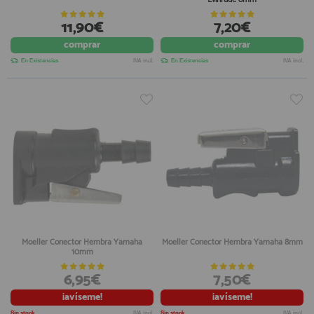
11,90€
7,20€
comprar
comprar
En Existencias
IVA incl.
En Existencias
IVA incl.
Moeller Conector Hembra Yamaha
Moeller Conector Hembra Yamaha 8mm
10mm
6,95€
7,50€
¡avíseme!
¡avíseme!
Sin stock
IVA incl.
Sin stock
IVA incl.