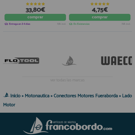
33,80€
4,75€
comprar
comprar
Entrega en 2-4 días
IVA incl.
En Existencias
IVA incl.
ver todas las marcas
Inicio
»
Motonautica
»
Conectores Motores Fueraborda
»
Lado
Motor