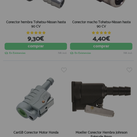
Conector hembra Tohatsu-Nissan hasta
Conector macho Tohatsu-Nissan hasta
90 CV
90 CV
9,30€
4,40€
comprar
comprar
En Existencias
IVA incl.
En Existencias
IVA incl.
CanSB Conector Motor Honda
Moeller Conector Hembra Johnson
Evinrude 8mm