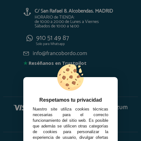
C/ San Rafael 8. Alcobendas. MADRID
HORARIO de TIENDA:
de 10:00 a 20:00 de Lunes a Viernes
Sábados de 10:00 a 14:00
910 51 49 87
Solo para
Whatsapp
info@francobordo.com
★
Reséñanos en Trustpilot
Respetamos tu privacidad
Nuestro site utiliza cookies técnicas
necesarias para el correcto
funcionamiento del sitio web. Es posible
que además se utilicen otras categorías
de cookies para personalizar la
experiencia de usuario, divulgar ofertas