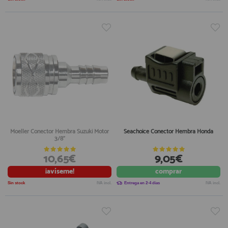
Moeller Conector Hembra Suzuki Motor
Seachoice Conector Hembra Honda
3/8"
10,65€
9,05€
¡avíseme!
comprar
Sin stock
IVA incl.
Entrega en 2-4 días
IVA incl.