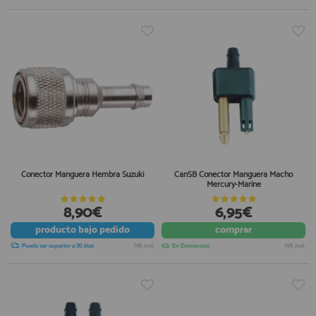
Conector Manguera Hembra Suzuki
CanSB Conector Manguera Macho
Mercury-Marine
8,90€
6,95€
producto
bajo pedido
comprar
Puede ser superior a 30 días
IVA incl.
En Existencias
IVA incl.