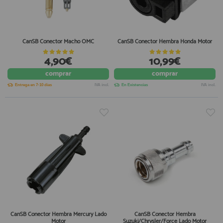
CanSB Conector Macho OMC
CanSB Conector Hembra Honda Motor
4,90€
10,99€
comprar
comprar
Entrega en 7-10 días
IVA incl.
En Existencias
IVA incl.
CanSB Conector Hembra Mercury Lado
CanSB Conector Hembra
Motor
Suzuki/Chrysler/Force Lado Motor