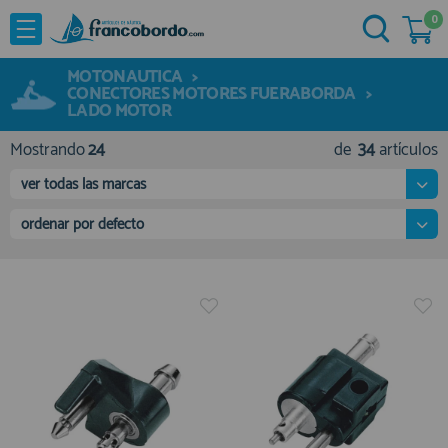
0
NOVEDADES
He comprado otras veces aquí
MOTONAUTICA
>
OFERTAS
CONECTORES MOTORES FUERABORDA
Ya soy cliente
>
LADO MOTOR
MARCAS
Mostrando
24
de
34
artículos
Acastillaje
ver todas las marcas
Aforadores e Indicadores
ordenar por defecto
Agua a Bordo
Recordarme
¿Olvidó su contraseña?
Cabuyeria
Compresores
Confort a Bordo
Deportes Nauticos
Electricidad
Quiero registrarme
Electronica
Nuevo cliente
Embarcaciones