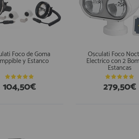
ulati Foco de Goma
Osculati Foco Noc
omppible y Estanco
Electrico con 2 Bom
Estancas
104,50€
279,50€