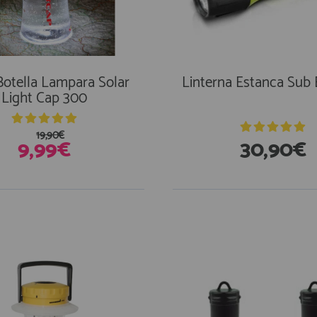
Botella Lampara Solar
Linterna Estanca Sub
Light Cap 300
19,90€
9,99€
30,90€
En Existencias