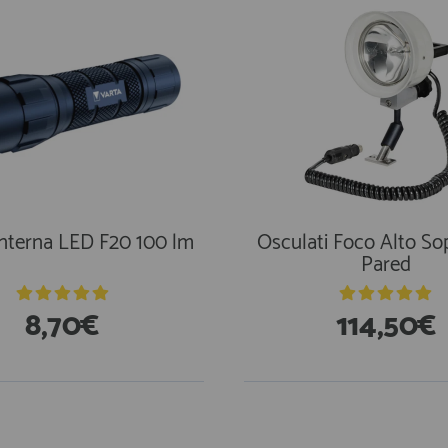
interna LED F20 100 lm
Osculati Foco Alto So
Pared
8,70€
114,50€