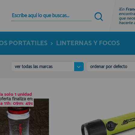
Quiero registrarme
Nuevo cliente
OS PORTATILES
>
LINTERNAS Y FOCOS
Al crear una cuenta en francobordo.com podrás
realizar tus compras rápidamente en nuestra
tienda virtual, revisar el estado de tus pedidos y
consultar tus operaciones anteriores.
ver todas las marcas
ordenar por defecto
¡Adelante! Te estabamos esperando.
registro cliente
a solo
1 unidad
oferta finaliza en:
ía
11
h:
09
m:
47
s