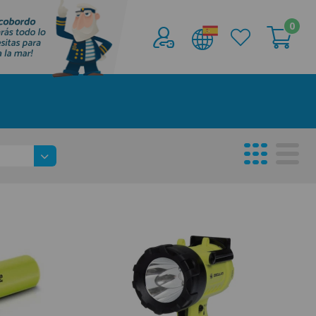
0
Acceder al
Área profesionales
Regístrate y aprovecha los descuentos y
ventajas de ser Profesional de la Náutica
Únete ya a los mas de de 500 Profesionales de
la Náutica
registro profesional