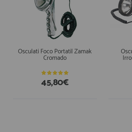
Osculati Foco Portatil Zamak
Osc
Cromado
Irr
45,80€