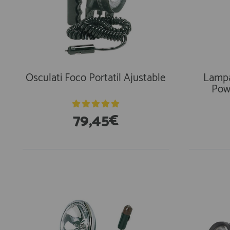
AFILIADOS
INFORMACION
Osculati Foco Portatil Ajustable
Lampa
Pow
910 60 71 03
HORARIO de TIENDA:
79,45€
de 10:00 a 20:00 de Lunes a Viernes
Sábados de 10:00 a 14:00
910 51 49 87
Solo para
Whatsapp
info@francobordo.com
En Exi