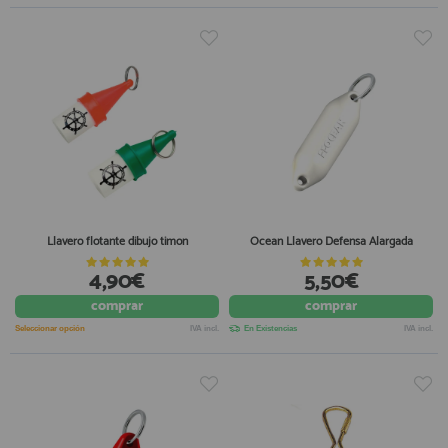
Llavero flotante dibujo timon
Ocean Llavero Defensa Alargada
4,90€
5,50€
comprar
comprar
Seleccionar opción
IVA incl.
En Existencias
IVA incl.