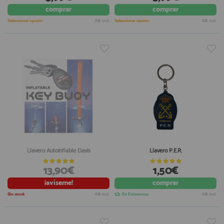
comprar
comprar
registro profesional
AFILIADOS
Seleccionar opción
IVA incl.
Seleccionar opción
IVA incl.
INFORMACION
910 60 71 03
HORARIO de TIENDA:
de 10:00 a 20:00 de Lunes a Viernes
Sábados de 10:00 a 14:00
910 51 49 87
Solo para
Whatsapp
Llavero Autoinflable Davis
Llavero P.E.R.
info@francobordo.com
13,90€
1,50€
¡avíseme!
comprar
Sin stock
IVA incl.
En Existencias
IVA incl.