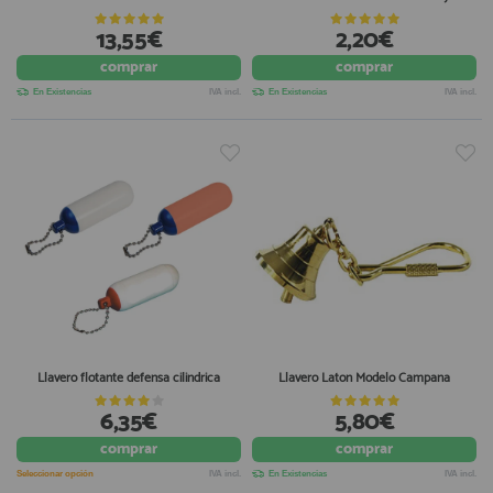
13,55€
2,20€
comprar
comprar
En Existencias
IVA incl.
En Existencias
IVA incl.
Llavero flotante defensa cilindrica
Llavero Laton Modelo Campana
6,35€
5,80€
comprar
comprar
Seleccionar opción
IVA incl.
En Existencias
IVA incl.