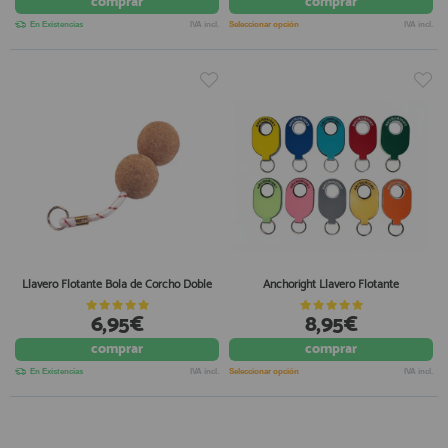
comprar
comprar
En Existencias
IVA incl.
Seleccionar opción
IVA incl.
Llavero Flotante Bola de Corcho Doble
Anchoright Llavero Flotante
6,95€
8,95€
comprar
comprar
En Existencias
IVA incl.
Seleccionar opción
IVA incl.