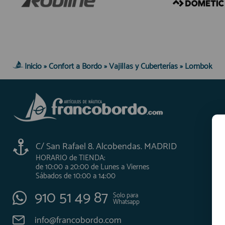
AFILIADOS
INFORMACION
Inicio
»
Confort a Bordo
»
Vajillas y Cuberterías
»
Lombok
910 60 71 03
HORARIO de TIENDA:
de 10:00 a 20:00 de Lunes a Viernes
Sábados de 10:00 a 14:00
910 51 49 87
Solo para
C/ San Rafael 8. Alcobendas. MADRID
Whatsapp
HORARIO de TIENDA:
info@francobordo.com
de 10:00 a 20:00 de Lunes a Viernes
Sábados de 10:00 a 14:00
910 51 49 87
Solo para
Whatsapp
info@francobordo.com