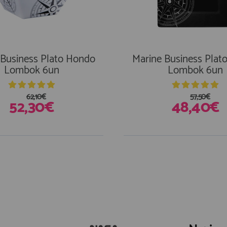
 Business Plato Hondo
Marine Business Plat
Lombok 6un
Lombok 6un
62,10€
57,50€
52,30€
48,40€