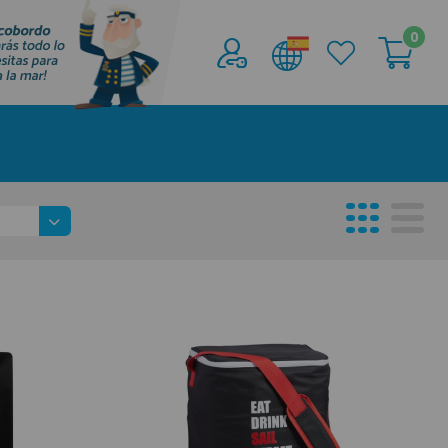
0
Acceder al
Área profesionales
Regístrate y aprovecha los descuentos y
ventajas de ser Profesional de la Náutica
Únete ya a los mas de de 500 Profesionales de
la Náutica
registro profesional