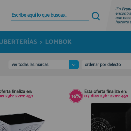
Quiero registrarme
Nuevo cliente
CUBERTERÍAS
>
LOMBOK
Al crear una cuenta en francobordo.com podrás
realizar tus compras rápidamente en nuestra
tienda virtual, revisar el estado de tus pedidos y
consultar tus operaciones anteriores.
ver todas las marcas
ordenar por defecto
¡Adelante! Te estabamos esperando.
registro cliente
oferta finaliza en:
Esta oferta finaliza en:
ías
23
h:
22
m:
45
s
07
días
23
h:
22
m:
45
s
16%