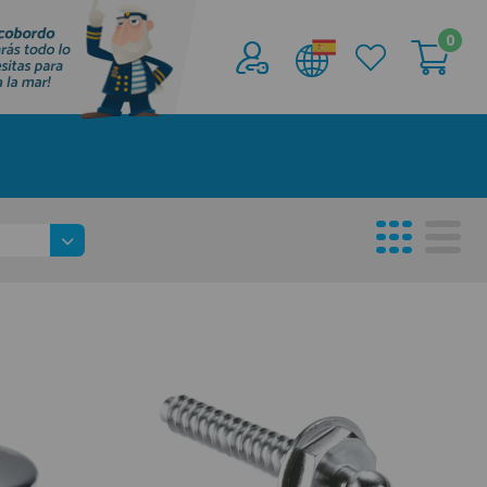
0
Acceder al
Área profesionales
Regístrate y aprovecha los descuentos y
ventajas de ser Profesional de la Náutica
Únete ya a los mas de de 500 Profesionales de
la Náutica
registro profesional