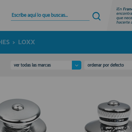
Quiero registrarme
Nuevo cliente
HES
>
LOXX
Al crear una cuenta en francobordo.com podrás
realizar tus compras rápidamente en nuestra
tienda virtual, revisar el estado de tus pedidos y
consultar tus operaciones anteriores.
ver todas las marcas
ordenar por defecto
¡Adelante! Te estabamos esperando.
registro cliente