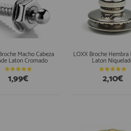
Broche Macho Cabeza
LOXX Broche Hembra 
nde Laton Cromado
Laton Niquelad
1,99€
2,10€
stencias
En Existencias