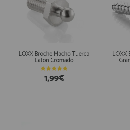
LOXX Broche Macho Tuerca
LOXX 
Laton Cromado
Gra
1,99€
En Existencias
En Exi