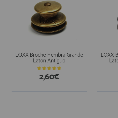
LOXX Broche Hembra Grande
LOXX B
Laton Antiguo
Lat
2,60€
En Existencias
En Exi