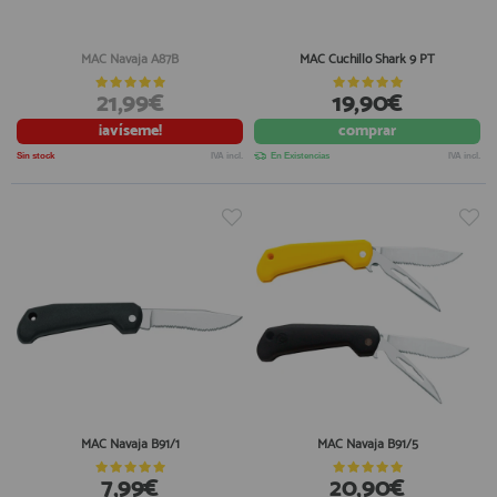
MAC Navaja A87B
MAC Cuchillo Shark 9 PT
21,99€
19,90€
¡avíseme!
comprar
Sin stock
IVA incl.
En Existencias
IVA incl.
MAC Navaja B91/1
MAC Navaja B91/5
7,99€
20,90€