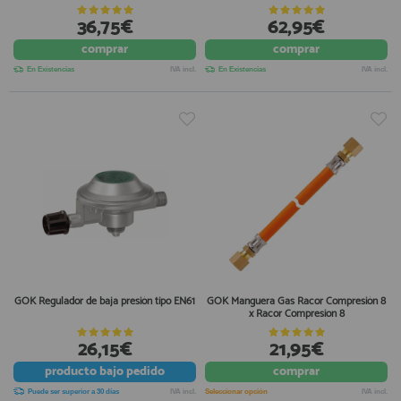
36,75€
62,95€
comprar
comprar
En Existencias
IVA incl.
En Existencias
IVA incl.
GOK Regulador de baja presión tipo EN61
GOK Manguera Gas Racor Compresión 8
x Racor Compresion 8
26,15€
21,95€
producto
bajo pedido
comprar
Puede ser superior a 30 días
IVA incl.
Seleccionar opción
IVA incl.