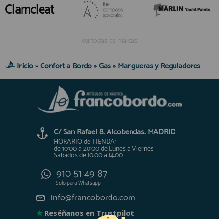
Clamcleat
ver todas las marcas
Inicio
»
Confort a Bordo
»
Gas
»
Mangueras y Reguladores
C/ San Rafael 8. Alcobendas. MADRID
HORARIO de TIENDA:
de 10:00 a 20:00 de Lunes a Viernes
Sábados de 10:00 a 14:00
910 51 49 87
Solo para
Whatsapp
info@francobordo.com
★
Reséñanos en Trustpilot