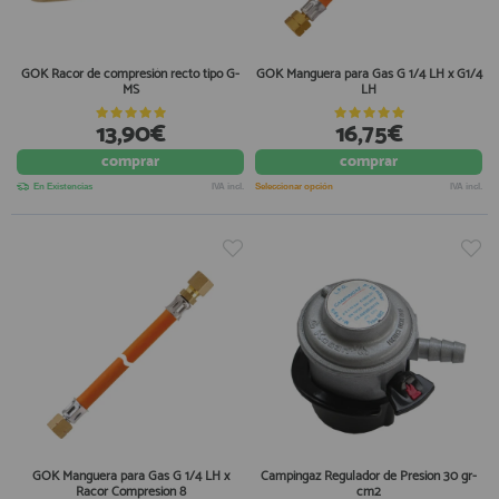
GOK Racor de compresión recto tipo G-
GOK Manguera para Gas G 1/4 LH x G1/4
MS
LH
13,90€
16,75€
comprar
comprar
En Existencias
IVA incl.
Seleccionar opción
IVA incl.
GOK Manguera para Gas G 1/4 LH x
Campingaz Regulador de Presion 30 gr-
Racor Compresion 8
cm2