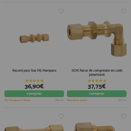
Racord para Gas M5 Mamparo
GOK Racor de compresión en codo
pasamuros
36,90€
37,75€
comprar
comprar
Entrega en 7-10 días
IVA incl.
Seleccionar opción
IVA incl.