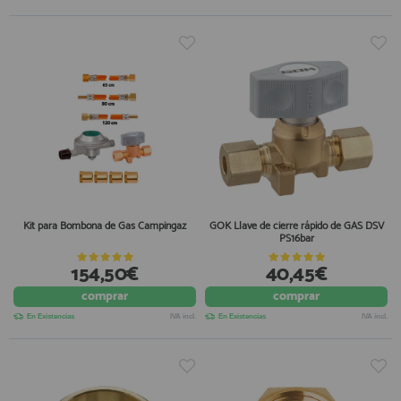
Kit para Bombona de Gas Campingaz
GOK Llave de cierre rápido de GAS DSV
PS16bar
154,50€
40,45€
comprar
comprar
En Existencias
IVA incl.
En Existencias
IVA incl.