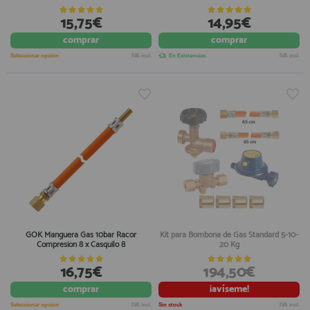
15,75€
14,95€
comprar
comprar
Seleccionar opción
IVA incl.
En Existencias
IVA incl.
GOK Manguera Gas 10bar Racor
Kit para Bombona de Gas Standard 5-10-
Compresión 8 x Casquilo 8
20 Kg
16,75€
194,50€
comprar
¡avíseme!
Seleccionar opción
IVA incl.
Sin stock
IVA incl.