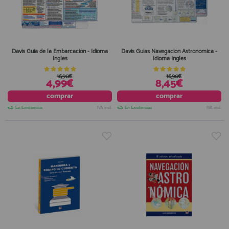
Davis Guia de la Embarcación - Idioma
Davis Guias Navegación Astronómica -
Ingles
Idioma Ingles
16,90€
16,90€
4,99€
8,45€
comprar
comprar
En Existencias
IVA incl.
En Existencias
IVA incl.