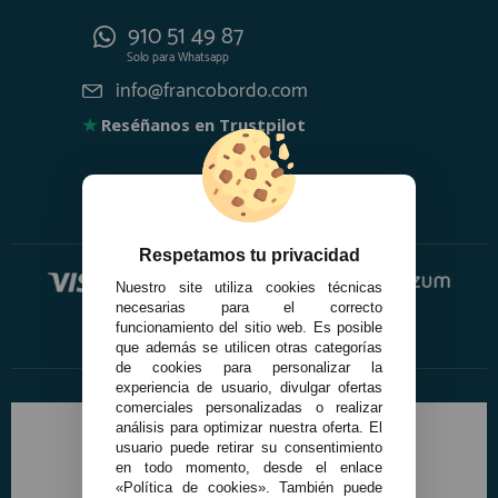
910 51 49 87
Solo para
Whatsapp
info@francobordo.com
★
Reséñanos en Trustpilot
Respetamos tu privacidad
Nuestro site utiliza cookies técnicas
necesarias para el correcto
funcionamiento del sitio web. Es posible
que además se utilicen otras categorías
de cookies para personalizar la
experiencia de usuario, divulgar ofertas
comerciales personalizadas o realizar
análisis para optimizar nuestra oferta. El
usuario puede retirar su consentimiento
en todo momento, desde el enlace
«Política de cookies». También puede