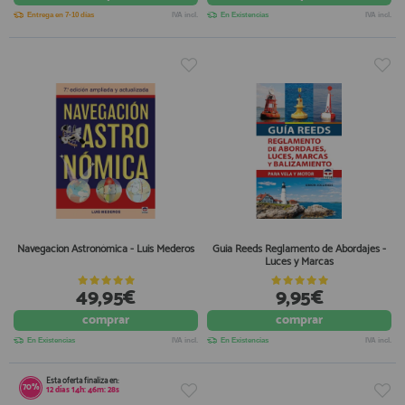
Entrega en 7-10 días
IVA incl.
En Existencias
IVA incl.
Navegacion Astronómica - Luis Mederos
Guia Reeds Reglamento de Abordajes -
Luces y Marcas
49,95€
9,95€
comprar
comprar
En Existencias
IVA incl.
En Existencias
IVA incl.
Esta oferta finaliza en:
70%
12
días
14
h:
46
m:
28
s