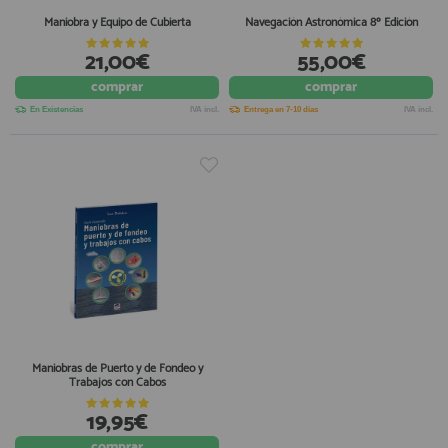
Maniobra y Equipo de Cubierta
Navegación Astronómica 8º Edición
21,00€
55,00€
comprar
comprar
En Existencias
IVA incl.
Entrega en 7-10 días
IVA incl.
Maniobras de Puerto y de Fondeo y
Trabajos con Cabos
19,95€
comprar