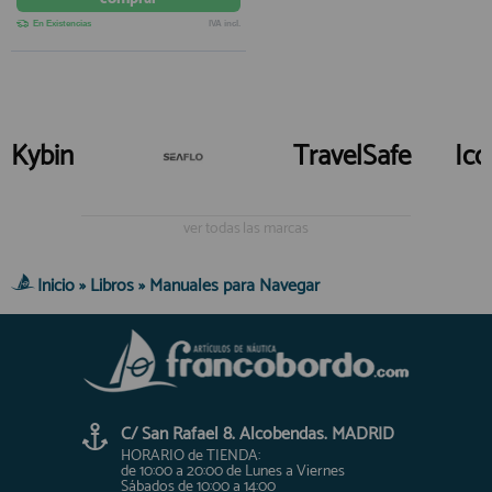
En Existencias
IVA incl.
Kybin
TravelSafe
Ic
ver todas las marcas
Inicio
»
Libros
»
Manuales para Navegar
C/ San Rafael 8. Alcobendas. MADRID
HORARIO de TIENDA:
de 10:00 a 20:00 de Lunes a Viernes
Sábados de 10:00 a 14:00