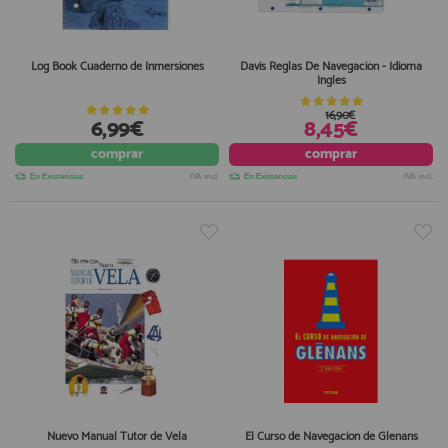
Log Book Cuaderno de Inmersiones
Davis Reglas De Navegación - Idioma
Ingles
16,90€
6,99€
8,45€
comprar
comprar
En Existencias
IVA incl.
En Existencias
IVA incl.
Nuevo Manual Tutor de Vela
El Curso de Navegacion de Glenans