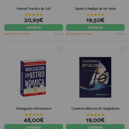
Manual Practico de Surf
Ajuste y Reglaje de las Velas
20,95€
19,50€
comprar
comprar
Entrega en 7-10 días
IVA incl.
Entrega en 7-10 días
IVA incl.
Navegacion Astronomica
Cuaderno Bitacora 60 Singladuras
48,00€
19,00€
comprar
comprar