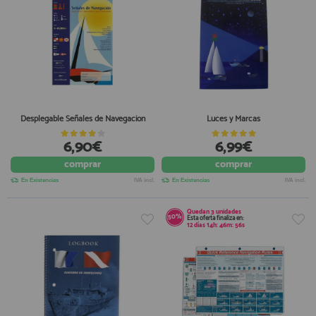
Desplegable Señales de Navegacion
Luces y Marcas
6,90€
6,99€
comprar
comprar
En Existencias
IVA incl.
En Existencias
IVA incl.
Quedan
3
unidades
50%
Esta oferta finaliza en:
12
días
14
h:
46
m:
55
s