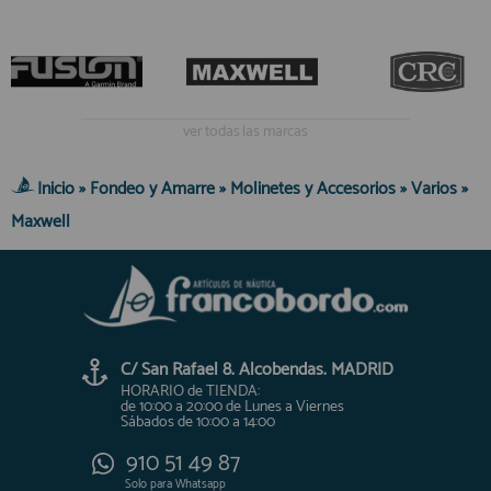
ver todas las marcas
Inicio
»
Fondeo y Amarre
»
Molinetes y Accesorios
»
Varios
»
Maxwell
C/ San Rafael 8. Alcobendas. MADRID
HORARIO de TIENDA:
de 10:00 a 20:00 de Lunes a Viernes
Sábados de 10:00 a 14:00
910 51 49 87
Solo para
Whatsapp