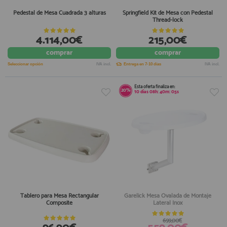
Pedestal de Mesa Cuadrada 3 alturas
Springfield Kit de Mesa con Pedestal
Thread-lock
4.114,00€
215,00€
comprar
comprar
Seleccionar opción
IVA incl.
Entrega en 7-10 días
IVA incl.
Esta oferta finaliza en:
20%
10
días
08
h:
40
m:
04
s
Tablero para Mesa Rectangular
Garelick Mesa Ovalada de Montaje
Composite
Lateral Inox
699,00€