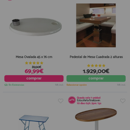
Mesa Ovalada 45 x 76 cm
Pedestal de Mesa Cuadrada 2 alturas
89,90€
69,99€
1.929,00€
comprar
comprar
En Existencias
IVA incl.
Seleccionar opción
IVA incl.
Queda solo
1 unidad
47%
Esta oferta finaliza en:
10
días
05
h:
25
m:
14
s