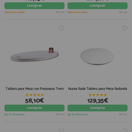
comprar
comprar
registro profesional
AFILIADOS
Seleccionar opción
IVA incl.
Seleccionar opción
IVA incl.
INFORMACION
910 60 71 03
HORARIO de TIENDA:
de 10:00 a 20:00 de Lunes a Viernes
Sábados de 10:00 a 14:00
910 51 49 87
Solo para
Whatsapp
Tablero para Mesa con Posavasos Trem
Nuova Rade Tablero para Mesa Redonda
info@francobordo.com
58,10€
129,35€
comprar
comprar
En Existencias
IVA incl.
En Existencias
IVA incl.