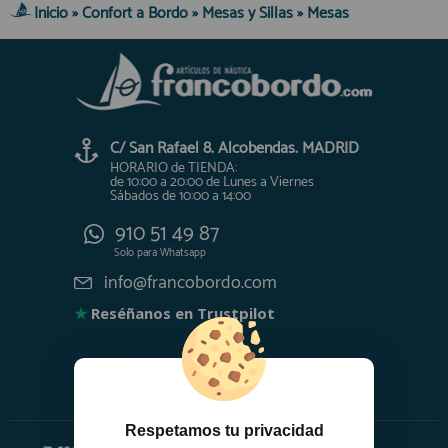
Inicio
»
Confort a Bordo
»
Mesas y Sillas
»
Mesas
C/ San Rafael 8. Alcobendas. MADRID
HORARIO de TIENDA:
de 10:00 a 20:00 de Lunes a Viernes
Sábados de 10:00 a 14:00
910 51 49 87
Solo para
Whatsapp
info@francobordo.com
★
Reséñanos en Trustpilot
Respetamos tu privacidad