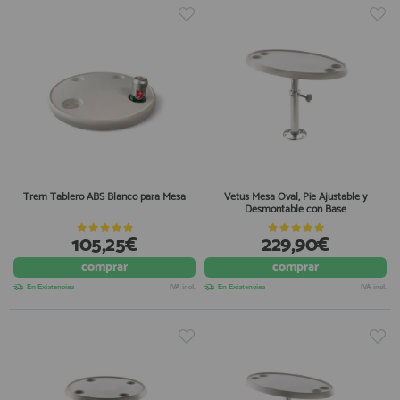
Trem Tablero ABS Blanco para Mesa
Vetus Mesa Oval, Pie Ajustable y
Desmontable con Base
105,25€
229,90€
comprar
comprar
En Existencias
IVA incl.
En Existencias
IVA incl.