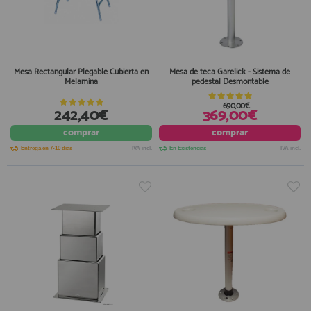
Mesa Rectangular Plegable Cubierta en
Mesa de teca Garelick - Sistema de
Melamina
pedestal Desmontable
690,00€
242,40€
369,00€
comprar
comprar
Entrega en 7-10 días
IVA incl.
En Existencias
IVA incl.