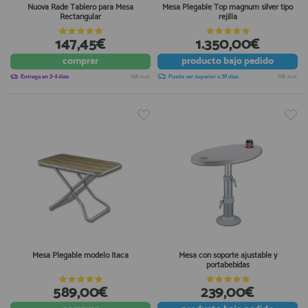
Nuova Rade Tablero para Mesa
Mesa Plegable Top magnum silver tipo
Rectangular
rejilla
147,45€
1.350,00€
comprar
producto
bajo pedido
Entrega en 2-4 días
IVA incl.
Puede ser superior a 30 días
IVA incl.
Mesa Plegable modelo Itaca
Mesa con soporte ajustable y
portabebidas
589,00€
239,00€