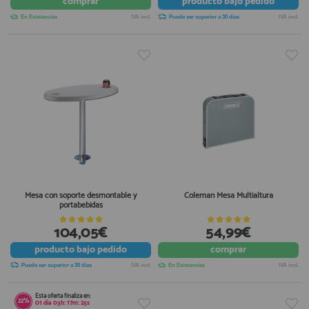
comprar
producto
bajo pedido
En Existencias
IVA incl.
Puede ser superior a 30 días
IVA incl.
Mesa con soporte desmontable y
Coleman Mesa Multialtura
portabebidas
104,05€
54,99€
producto
bajo pedido
comprar
Puede ser superior a 30 días
IVA incl.
En Existencias
IVA incl.
Esta oferta finaliza en:
22%
01
día
03
h:
17
m:
24
s