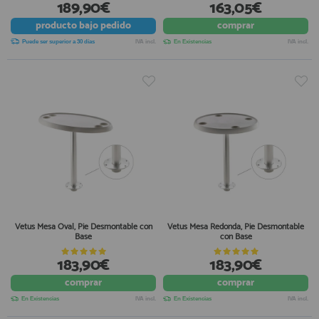
189,90€
163,05€
producto
bajo pedido
comprar
Puede ser superior a 30 días
IVA incl.
En Existencias
IVA incl.
Vetus Mesa Oval, Pie Desmontable con
Vetus Mesa Redonda, Pie Desmontable
Base
con Base
183,90€
183,90€
comprar
comprar
En Existencias
IVA incl.
En Existencias
IVA incl.