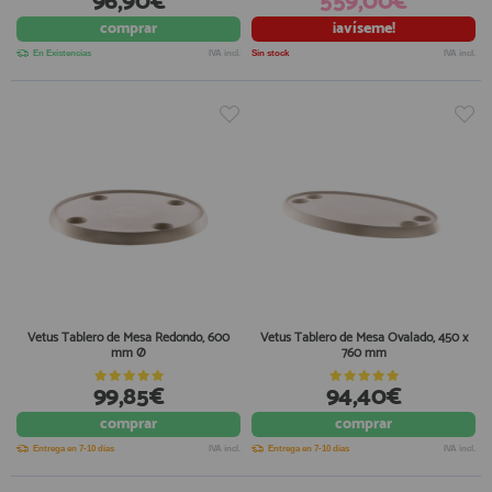
96,90€
559,00€
comprar
¡avíseme!
En Existencias
IVA incl.
Sin stock
IVA incl.
Vetus Tablero de Mesa Redondo, 600
Vetus Tablero de Mesa Ovalado, 450 x
mm Ø
760 mm
99,85€
94,40€
comprar
comprar
Entrega en 7-10 días
IVA incl.
Entrega en 7-10 días
IVA incl.