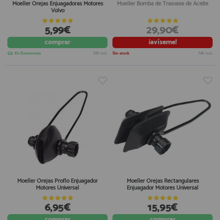
Moeller Orejas Enjuagadoras Motores
Moeller Bomba de Trasvase de Aceite
Volvo
5,99€
29,90€
comprar
¡avíseme!
En Existencias
IVA incl.
Sin stock
IVA incl.
Moeller Orejas Proflo Enjuagador
Moeller Orejas Rectangulares
Motores Universal
Enjuagador Motores Universal
6,95€
15,95€
comprar
comprar