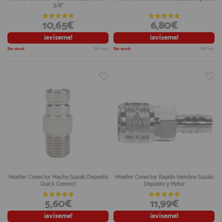
3/8"
10,65€
6,80€
¡avíseme!
¡avíseme!
Sin stock
IVA incl.
Sin stock
IVA incl.
Moeller Conector Macho Suzuki Deposito
Moeller Conector Rapido Hembra Suzuki
Quick Connect
Deposito y Motor
5,60€
11,99€
¡avíseme!
¡avíseme!