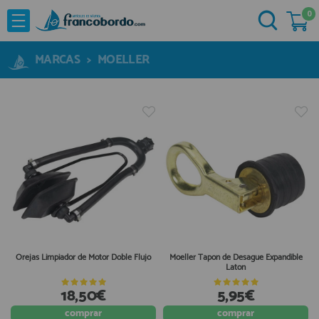
0
NOVEDADES
He comprado otras veces aquí
OFERTAS
MARCAS
>
MOELLER
Ya soy cliente
MARCAS
Acastillaje
Aforadores e Indicadores
Agua a Bordo
Recordarme
¿Olvidó su contraseña?
Cabuyeria
Compresores
Confort a Bordo
Deportes Nauticos
Orejas Limpiador de Motor Doble Flujo
Moeller Tapon de Desague Expandible
Laton
Electricidad
Quiero registrarme
Electronica
18,50€
5,95€
Nuevo cliente
Embarcaciones
comprar
comprar