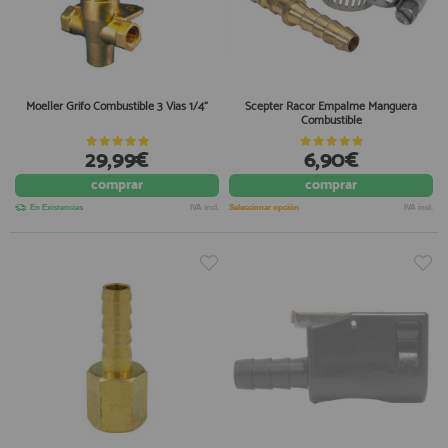
Moeller Grifo Combustible 3 Vias 1/4"
Scepter Racor Empalme Manguera
Combustible
29,99€
6,90€
comprar
comprar
En Existencias
IVA incl.
Seleccionar opción
IVA incl.