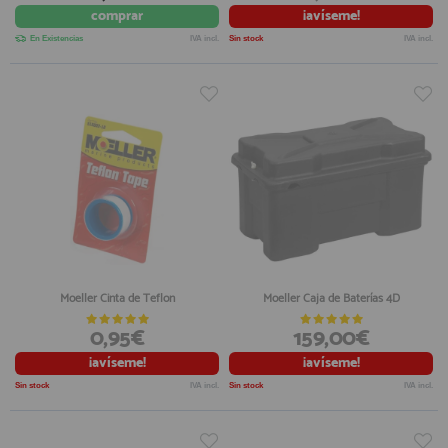
comprar
¡avíseme!
En Existencias
IVA incl.
Sin stock
IVA incl.
Moeller Cinta de Teflon
Moeller Caja de Baterías 4D
0,95€
159,00€
¡avíseme!
¡avíseme!
Sin stock
IVA incl.
Sin stock
IVA incl.