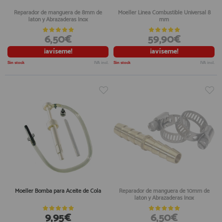
Reparador de manguera de 8mm de
Moeller Linea Combustible Universal 8
latón y Abrazaderas Inox
mm
6,50€
59,90€
¡avíseme!
¡avíseme!
Sin stock
IVA incl.
Sin stock
IVA incl.
Moeller Bomba para Aceite de Cola
Reparador de manguera de 10mm de
latón y Abrazaderas Inox
9,95€
6,50€