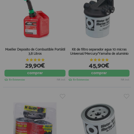
Moeller Depósito de Combustible Portátil
Kit de filtro separador agua 10 micras
3,8 Litros
Universal/Mercury/Yamaha de aluminio
29,90€
45,90€
comprar
comprar
En Existencias
IVA incl.
En Existencias
IVA incl.