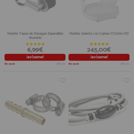
Moeller Tapon de Desague Expandible
Moeller Asiento con Cojines ST2000-HD
Aluminio
6,99€
245,00€
¡avíseme!
¡avíseme!
Sin stock
IVA incl.
Sin stock
IVA incl.