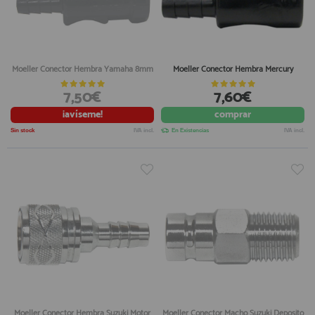
Moeller Conector Hembra Yamaha 8mm
Moeller Conector Hembra Mercury
7,50€
7,60€
¡avíseme!
comprar
Sin stock
IVA incl.
En Existencias
IVA incl.
Moeller Conector Hembra Suzuki Motor
Moeller Conector Macho Suzuki Deposito