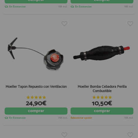
En Existencias
IVA incl.
En Existencias
IVA incl.
Moeller Tapón Repuesto con Ventilación
Moeller Bomba Cebadora Perilla
Combustible
24,90€
10,50€
comprar
comprar
En Existencias
IVA incl.
Seleccionar opción
IVA incl.