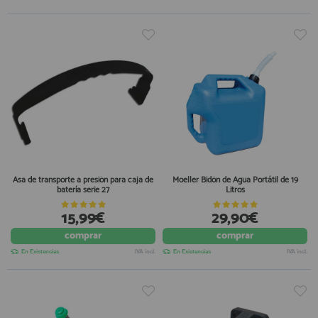
Asa de transporte a presión para caja de
Moeller Bidón de Agua Portátil de 19
batería serie 27
Litros
15,99€
29,90€
comprar
comprar
En Existencias
IVA incl.
En Existencias
IVA incl.