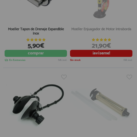
Moeller Tapon de Drenaje Expandible
Moeller Enjuagador de Motor Intraborda
Inox
5,90€
21,90€
comprar
¡avíseme!
En Existencias
IVA incl.
Sin stock
IVA incl.