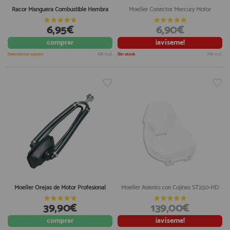
Racor Manguera Combustible Hembra
Moeller Conector Mercury Motor
6,95€
6,90€
comprar
¡avíseme!
Seleccionar opción
IVA incl.
Sin stock
IVA incl.
Moeller Orejas de Motor Profesional
Moeller Asiento con Cojines ST250-HD
39,90€
139,00€
comprar
¡avíseme!