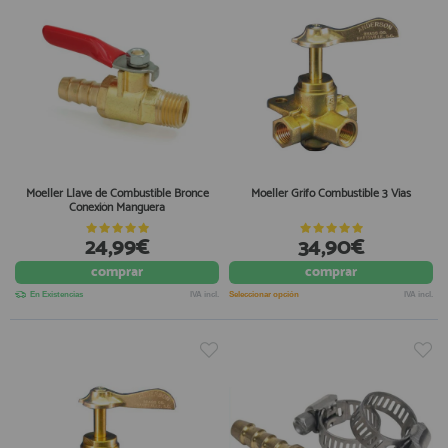
Moeller Llave de Combustible Bronce
Moeller Grifo Combustible 3 Vias
Conexión Manguera
24,99€
34,90€
comprar
comprar
En Existencias
IVA incl.
Seleccionar opción
IVA incl.