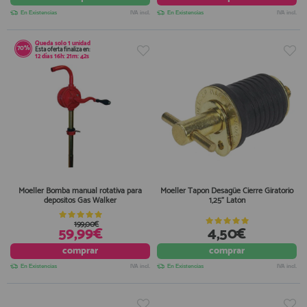
En Existencias
IVA incl.
En Existencias
IVA incl.
Queda solo
1 unidad
70%
Esta oferta finaliza en:
12
días
16
h:
21
m:
42
s
Moeller Bomba manual rotativa para
Moeller Tapon Desagüe Cierre Giratorio
depositos Gas Walker
1,25" Latón
199,00€
59,99€
4,50€
comprar
comprar
En Existencias
IVA incl.
En Existencias
IVA incl.