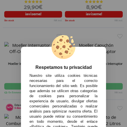
29,90€
8,90€
¡avíseme!
¡avíseme!
Sin stock
IVA incl.
Sin stock
IVA incl.
Moeller Interruptor On-Off-On Gran
Moeller Capuchón Protección Interruptor
Respetamos tu privacidad
Calidad 35A
Nuestro site utiliza cookies técnicas
9,99€
4,50€
necesarias para el correcto
comprar
comprar
funcionamiento del sitio web. Es posible
que además se utilicen otras categorías
En Existencias
IVA incl.
En Existencias
IVA incl.
de cookies para personalizar la
experiencia de usuario, divulgar ofertas
Esta oferta finaliza en:
Quedan
2
unidades
comerciales personalizadas o realizar
24%
40%
Esta oferta finaliza en:
9
días
20
h:
2
m:
39
s
13
días
17
h:
18
m:
38
s
análisis para optimizar nuestra oferta. El
usuario puede retirar su consentimiento
en todo momento, desde el enlace
«Política de cookies». También puede