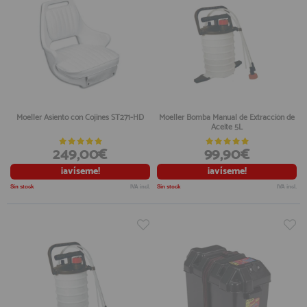
Moeller Asiento con Cojines ST271-HD
Moeller Bomba Manual de Extracción de
Aceite 5L
249,00€
99,90€
¡avíseme!
¡avíseme!
Sin stock
IVA incl.
Sin stock
IVA incl.