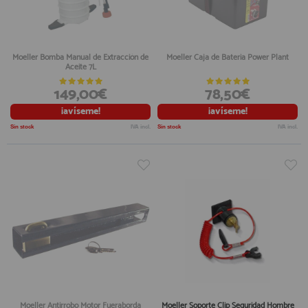
Moeller Bomba Manual de Extracción de
Moeller Caja de Bateria Power Plant
Aceite 7L
149,00€
78,50€
¡avíseme!
¡avíseme!
Sin stock
IVA incl.
Sin stock
IVA incl.
Moeller Antirrobo Motor Fueraborda
Moeller Soporte Clip Seguridad Hombre