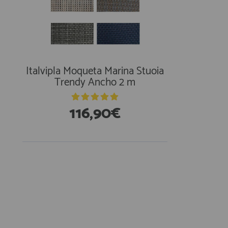
AFILIADOS
INFORMACION
Italvipla Moqueta Marina Stuoia
Trendy Ancho 2 m
910 60 71 03
116,90€
HORARIO de TIENDA:
de 10:00 a 20:00 de Lunes a Viernes
Sábados de 10:00 a 14:00
910 51 49 87
Solo para
Whatsapp
info@francobordo.com