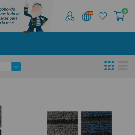
0
Acceder al
Área profesionales
Regístrate y aprovecha los descuentos y
ventajas de ser Profesional de la Náutica
Únete ya a los mas de de 500 Profesionales de
la Náutica
registro profesional