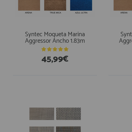
Equipo Personal
Fondeo y Amarre
Fundas, Lonas y Toldos
Kayaks
Syntec Moqueta Marina
Synt
Aggressor Ancho 1.83m
Aggr
Libros
Mantenimiento y Limpieza
45,99€
Motonautica
Motores
Navegacion
Neveras y Termos
Seguridad
Vela y Maniobra
Pesca
Tiempo Libre
Submarinismo