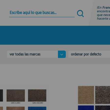
Quiero registrarme
Nuevo cliente
Al crear una cuenta en francobordo.com podrás
realizar tus compras rápidamente en nuestra
tienda virtual, revisar el estado de tus pedidos y
consultar tus operaciones anteriores.
ver todas las marcas
ordenar por defecto
¡Adelante! Te estabamos esperando.
registro cliente