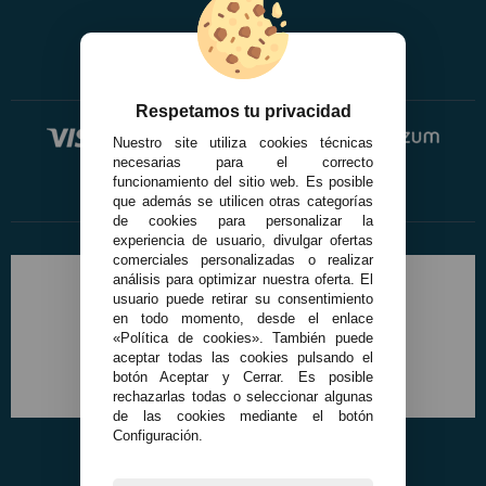
registro profesional
AFILIADOS
Respetamos tu privacidad
INFORMACION
Nuestro site utiliza cookies técnicas
necesarias para el correcto
funcionamiento del sitio web. Es posible
910 60 71 03
que además se utilicen otras categorías
de cookies para personalizar la
HORARIO de TIENDA:
experiencia de usuario, divulgar ofertas
de 10:00 a 20:00 de Lunes a Viernes
comerciales personalizadas o realizar
Sábados de 10:00 a 14:00
análisis para optimizar nuestra oferta. El
910 51 49 87
usuario puede retirar su consentimiento
Solo para
Whatsapp
en todo momento, desde el enlace
«Política de cookies». También puede
info@francobordo.com
aceptar todas las cookies pulsando el
botón Aceptar y Cerrar. Es posible
rechazarlas todas o seleccionar algunas
de las cookies mediante el botón
Configuración.