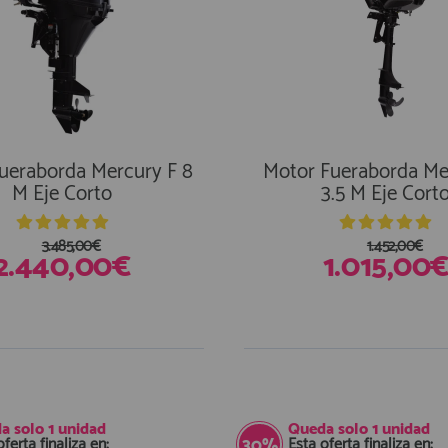
ueraborda Mercury F 8
Motor Fueraborda Me
M Eje Corto
3.5 M Eje Cort
3.485,00€
1.452,00€
2.440,00€
1.015,00
En Existencias
a solo
1 unidad
Queda solo
1 unidad
oferta finaliza en:
Esta oferta finaliza en:
30%