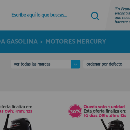
Quiero registrarme
Nuevo cliente
A GASOLINA
>
MOTORES MERCURY
Al crear una cuenta en francobordo.com podrás
realizar tus compras rápidamente en nuestra
tienda virtual, revisar el estado de tus pedidos y
consultar tus operaciones anteriores.
ver todas las marcas
ordenar por defecto
¡Adelante! Te estabamos esperando.
registro cliente
oferta finaliza en:
Queda solo
1 unidad
as
09
h:
41
m:
11
s
Esta oferta finaliza en:
30%
10
días
09
h:
41
m:
11
s