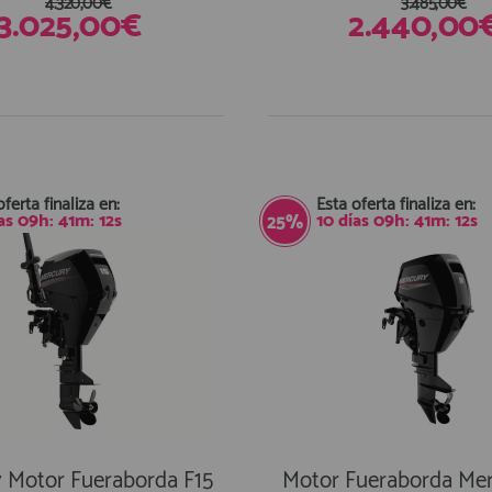
4.320,00€
3.485,00€
3.025,00€
2.440,00
oferta finaliza en:
Esta oferta finaliza en:
as
09
h:
41
m:
11
s
10
días
09
h:
41
m:
11
s
25%
 Motor Fueraborda F15
Motor Fueraborda Mer