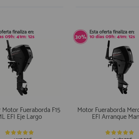
stencias
En Existencias
oferta finaliza en:
Esta oferta finaliza en:
as
09
h:
41
m:
11
s
10
días
09
h:
41
m:
11
s
30%
 Motor Fueraborda F15
Motor Fueraborda Mer
L EFI Eje Largo
EFI Arranque Man