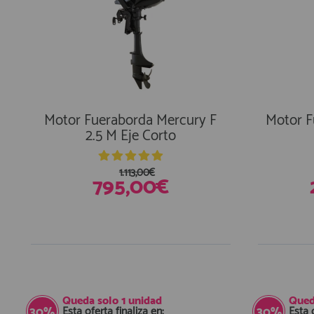
Equipo Personal
Fondeo y Amarre
Fundas, Lonas y Toldos
Kayaks
Libros
Motor Fueraborda Mercury F
Motor F
Mantenimiento y Limpieza
2.5 M Eje Corto
Motonautica
Motores
1.113,00€
795,00€
Navegacion
Neveras y Termos
Seguridad
Vela y Maniobra
En Existencias
Pesca
Tiempo Libre
Queda solo
1 unidad
Qued
Submarinismo
Esta oferta finaliza en:
Esta 
30%
30%