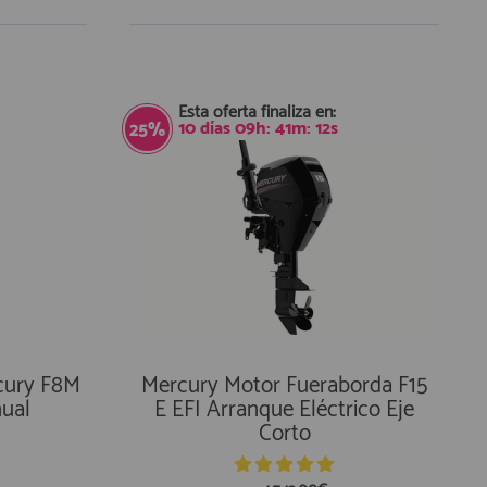
En Existencias
Esta oferta finaliza en:
10
días
09
h:
41
m:
11
s
25%
cury F8M
Mercury Motor Fueraborda F15
ual
E EFI Arranque Eléctrico Eje
Corto