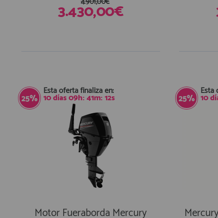
4.901,00€
3.430,00€
Esta oferta finaliza en:
Esta 
10
días
09
h:
41
m:
11
s
10
dí
25%
25%
Motor Fueraborda Mercury
Mercury