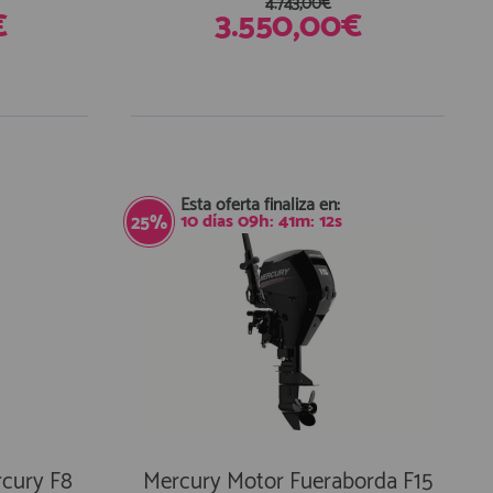
4.743,00€
€
3.550,00€
Esta oferta finaliza en:
10
días
09
h:
41
m:
11
s
25%
cury F8
Mercury Motor Fueraborda F15