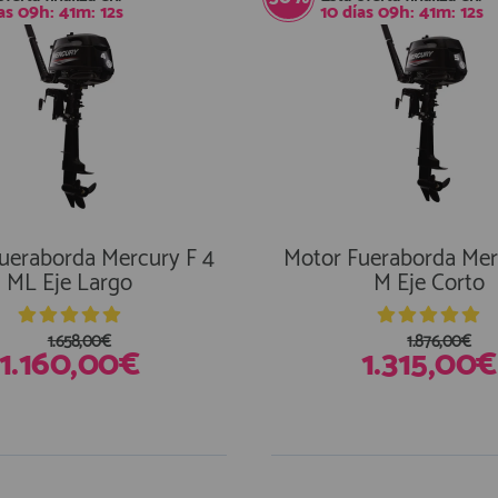
as
09
h:
41
m:
11
s
10
días
09
h:
41
m:
11
s
ueraborda Mercury F 4
Motor Fueraborda Mer
ML Eje Largo
M Eje Corto
1.658,00€
1.876,00€
1.160,00€
1.315,00€
stencias
En Existencias