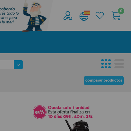
0
Acceder al
Área profesionales
Regístrate y aprovecha los descuentos y
ventajas de ser Profesional de la Náutica
Únete ya a los mas de de 500 Profesionales de
la Náutica
comparar productos
registro profesional
Queda solo
1 unidad
Esta oferta finaliza en:
35%
10
días
09
h:
40
m:
24
s