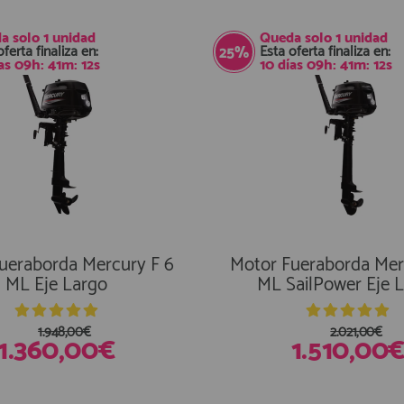
a solo
1 unidad
Queda solo
1 unidad
oferta finaliza en:
Esta oferta finaliza en:
25%
as
09
h:
41
m:
11
s
10
días
09
h:
41
m:
11
s
ueraborda Mercury F 6
Motor Fueraborda Mer
ML Eje Largo
ML SailPower Eje 
1.948,00€
2.021,00€
1.360,00€
1.510,00