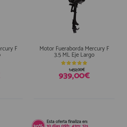
rcury F
Motor Fueraborda Mercury F
o
3.5 ML Eje Largo
1.452,00€
€
939,00€
En Existencias
Esta oferta finaliza en:
10
días
09
h:
41
m:
11
s
30%