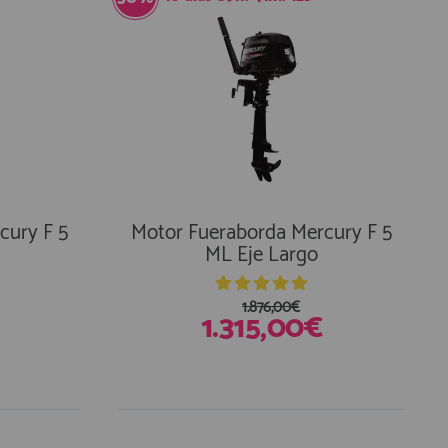
cury F 5
Motor Fueraborda Mercury F 5
ML Eje Largo
1.876,00€
1.315,00€