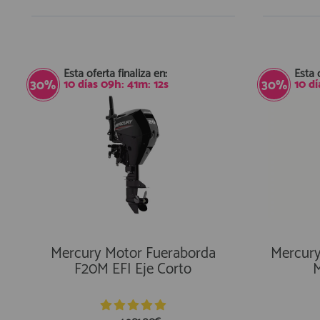
En Existencias
En Exi
Esta oferta finaliza en:
Esta 
10
días
09
h:
41
m:
11
s
10
dí
30%
30%
Mercury Motor Fueraborda
Mercury
F20M EFI Eje Corto
M