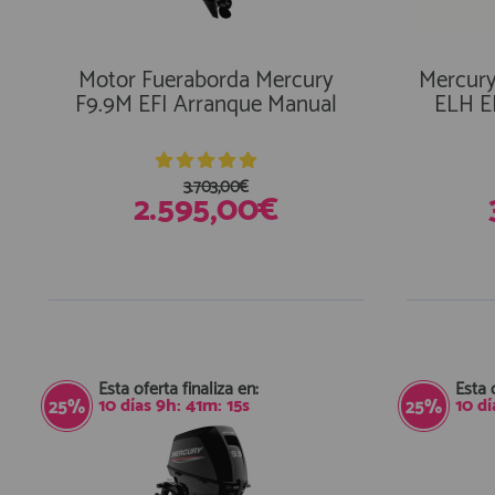
Motor Fueraborda Mercury
Mercury
F9.9M EFI Arranque Manual
ELH EF
3.703,00€
2.595,00€
Esta oferta finaliza en:
Esta 
10
días
9
h:
41
m:
15
s
10
dí
25%
25%