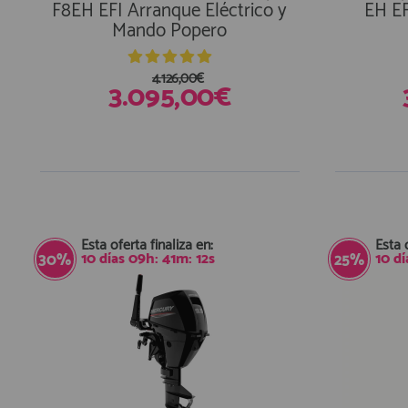
F8EH EFI Arranque Eléctrico y
EH EF
Mando Popero
4.126,00€
3.095,00€
Esta oferta finaliza en:
Esta 
10
días
09
h:
41
m:
11
s
10
dí
30%
25%