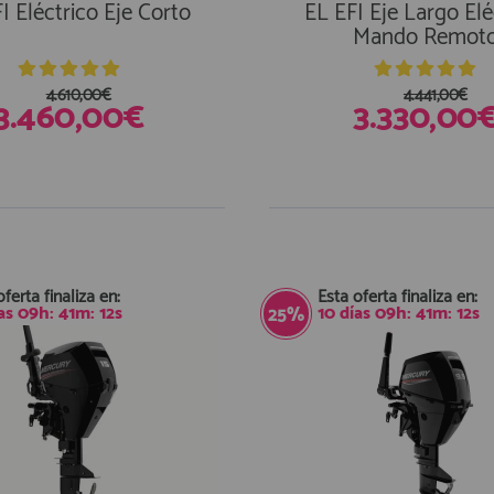
I Eléctrico Eje Corto
EL EFI Eje Largo Elé
Mando Remot
4.610,00€
4.441,00€
3.460,00€
3.330,00
oferta finaliza en:
Esta oferta finaliza en:
as
09
h:
41
m:
11
s
10
días
09
h:
41
m:
11
s
25%