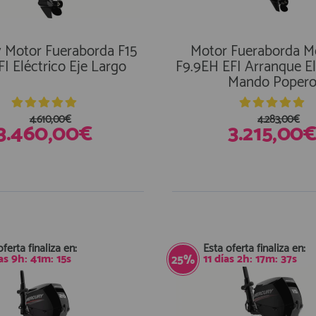
 Motor Fueraborda F15
Motor Fueraborda M
I Eléctrico Eje Largo
F9.9EH EFI Arranque El
Mando Poper
4.610,00€
4.283,00€
3.460,00€
3.215,00
oferta finaliza en:
Esta oferta finaliza en:
as
9
h:
41
m:
15
s
11
días
2
h:
17
m:
37
s
25%