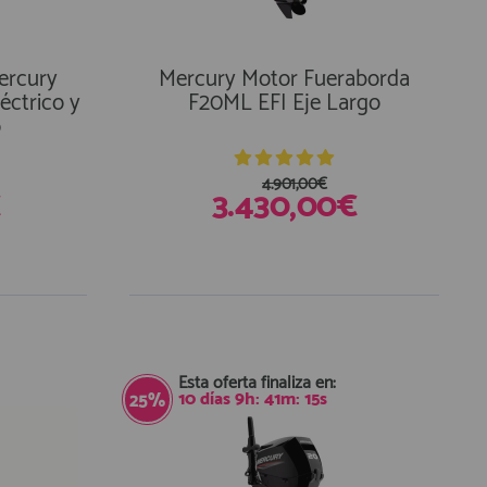
ercury
Mercury Motor Fueraborda
éctrico y
F20ML EFI Eje Largo
o
4.901,00€
€
3.430,00€
Esta oferta finaliza en:
10
días
9
h:
41
m:
15
s
25%