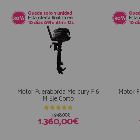
Queda solo
1 unidad
Qued
Esta oferta finaliza en:
Esta 
30%
30%
10
días
09
h:
41
m:
11
s
10
dí
Motor Fueraborda Mercury F 6
Motor F
M Eje Corto
1.948,00€
1.360,00€