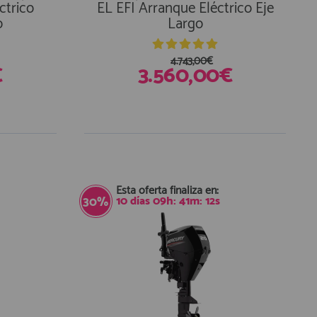
ctrico
EL EFI Arranque Eléctrico Eje
o
Largo
4.743,00€
€
3.560,00€
Esta oferta finaliza en:
10
días
09
h:
41
m:
11
s
30%