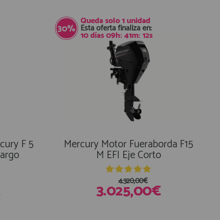
Queda solo
1 unidad
Esta oferta finaliza en:
30%
10
días
09
h:
41
m:
11
s
cury F 5
Mercury Motor Fueraborda F15
Largo
M EFI Eje Corto
4.320,00€
€
3.025,00€