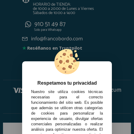
HORARIO de TIENDA:
de 10:00 a 20:00 de Lunes a Viernes
Sábados de 10:00 a 14:00
910 51 49 87
Solo para
Whatsapp
info@francobordo.com
★
Reséñanos en Trustpilot
Respetamos tu privacidad
Nuestro site utiliza cookies técnicas
necesarias para el correcto
funcionamiento del sitio web. Es posible
que además se utilicen otras categorías
de cookies para personalizar la
experiencia de usuario, divulgar ofertas
comerciales personalizadas o realizar
análisis para optimizar nuestra oferta. El