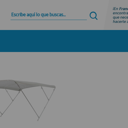
Quiero registrarme
Nuevo cliente
Al crear una cuenta en francobordo.com podrás
realizar tus compras rápidamente en nuestra
tienda virtual, revisar el estado de tus pedidos y
consultar tus operaciones anteriores.
¡Adelante! Te estabamos esperando.
registro cliente