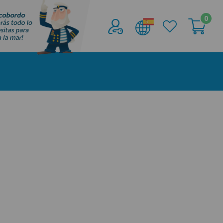
0
Acceder al
Área profesionales
Regístrate y aprovecha los descuentos y
ventajas de ser Profesional de la Náutica
Únete ya a los mas de de 500 Profesionales de
la Náutica
registro profesional