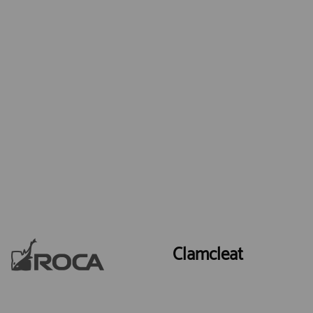
Clamcleat
Ir