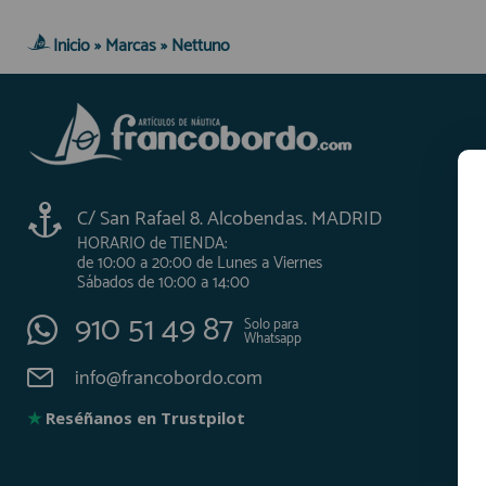
Inicio
»
Marcas
»
Nettuno
AFILIADOS
INFORMACION
910 60 71 03
C/ San Rafael 8. Alcobendas. MADRID
HORARIO de TIENDA:
HORARIO de TIENDA:
de 10:00 a 20:00 de Lunes a Viernes
de 10:00 a 20:00 de Lunes a Viernes
Sábados de 10:00 a 14:00
Sábados de 10:00 a 14:00
910 51 49 87
Solo para
Whatsapp
910 51 49 87
Solo para
Whatsapp
info@francobordo.com
info@francobordo.com
★
Reséñanos en Trustpilot