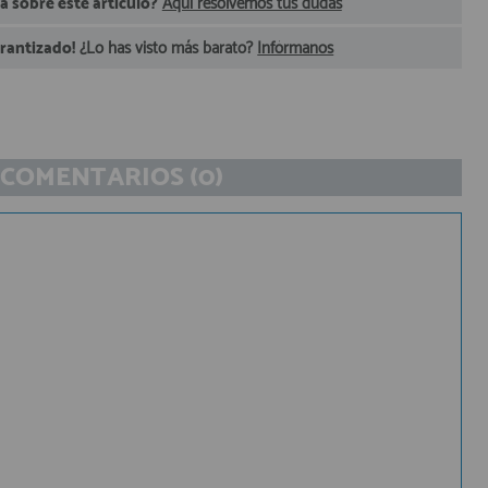
 sobre este artículo?
Aquí resolvemos tus dudas
arantizado!
¿Lo has visto más barato?
Infórmanos
COMENTARIOS (0)