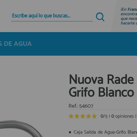
Quiero registrarme
Nuevo cliente
S DE AGUA
Al crear una cuenta en francobordo.com podrás
realizar tus compras rápidamente en nuestra
tienda virtual, revisar el estado de tus pedidos y
consultar tus operaciones anteriores.
Nuova Rade 
¡Adelante! Te estabamos esperando.
Grifo Blanc
registro cliente
Ref.: 54607
0
/5 |
0
opiniones 
● Caja Salida de Agua-Grifo Bla