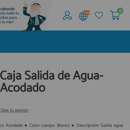
0
Acceder al
Área profesionales
Regístrate y aprovecha los descuentos y
ventajas de ser Profesional de la Náutica
Únete ya a los mas de de 500 Profesionales de
la Náutica
Caja Salida de Agua-
o Acodado
registro profesional
|
Deja tu opinión
nco Acodado ● Color cuerpo: Blanco ● Descripción: Salida agua