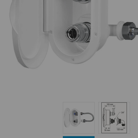
Equipo Personal
Fondeo y Amarre
Fundas, Lonas y Toldos
Kayaks
Libros
Mantenimiento y Limpieza
Motonautica
Motores
Navegacion
Neveras y Termos
Seguridad
Vela y Maniobra
Pesca
Tiempo Libre
Submarinismo