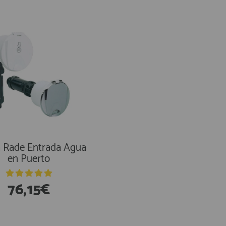
Conexion lavado pres
cubiertas
 Rade Entrada Agua
en Puerto
76,15€
104,50€