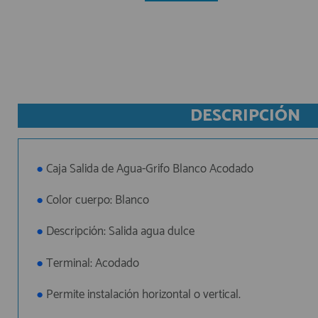
AFILIADOS
INFORMACION
DESCRIPCIÓN
910 60 71 03
HORARIO de TIENDA:
de 10:00 a 20:00 de Lunes a Viernes
●
Caja Salida de Agua-Grifo Blanco Acodado
Sábados de 10:00 a 14:00
910 51 49 87
Solo para
●
Color cuerpo: Blanco
Whatsapp
info@francobordo.com
●
Descripción: Salida agua dulce
●
Terminal: Acodado
●
Permite instalación horizontal o vertical.